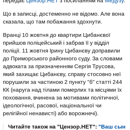
передає
Цензор.НЕТ
з посиланням на
Медузу
.
Що в записці, достеменно не відомо. Але вона
сказала, що там побажання здохнути.
Вранці 10 жовтня до квартири Цибанєвої
прийшов поліцейський і забрав її у відділ
поліції. 11 жовтня Ірину Цибанєву доправили
до Приморського районного суду. За словами
адвоката за призначенням Сергія Трусова,
який захищає Цибанєву, справу стосовно неї
порушили за частиною 2 пункту "б" статті 244
КК (наруга над тілами померлих та місцями їх
поховання, вчинена за мотивами політичної,
ідеологічної, расової, національної чи
релігійної ненависті) або ворожнечі).
Читайте також на "Цензор.НЕТ":
"Ваш сын