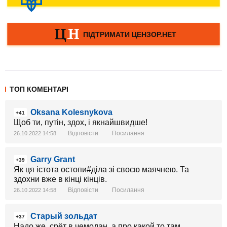
ТОП КОМЕНТАРІ
Oksana Kolesnykova
+41
Щоб ти, путін, здох, і якнайшвидше!
Відповісти
Посилання
26.10.2022 14:58
Garry Grant
+39
Як ця істота остопи#діла зі своєю маячнею. Та
здохни вже в кінці кінців.
Відповісти
Посилання
26.10.2022 14:58
Старый зольдат
+37
Надо же, срёт в чемодан, а про какой то там