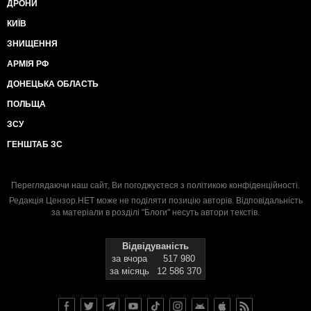
ДРОНИ
КИЇВ
ЗНИЩЕННЯ
АРМІЯ РФ
ДОНЕЦЬКА ОБЛАСТЬ
ПОЛЬЩА
ЗСУ
ГЕНШТАБ ЗС
Переглядаючи наш сайт, Ви погоджуєтеся з
політикою конфіденційності
.
Редакція Цензор.НЕТ може не поділяти позицію авторів. Відповідальність
за матеріали в розділі "Блоги" несуть автори текстів.
Відвідуваність
за вчора
517 980
за місяць
12 586 370