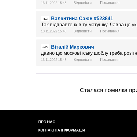
Відповісти
Посилання
13.11.2022 15:48
Валентина Саюн #523841
+63
Так відправте їх в ту матушку. Лавра це у
Відповісти
Посилання
13.11.2022 15:48
Віталій Маркович
+45
давно цю московітську шоблу треба розігн
Відповісти
Посилання
13.11.2022 15:48
Сталася помилка при
ПРО НАС
КОНТАКТНА ІНФОРМАЦІЯ