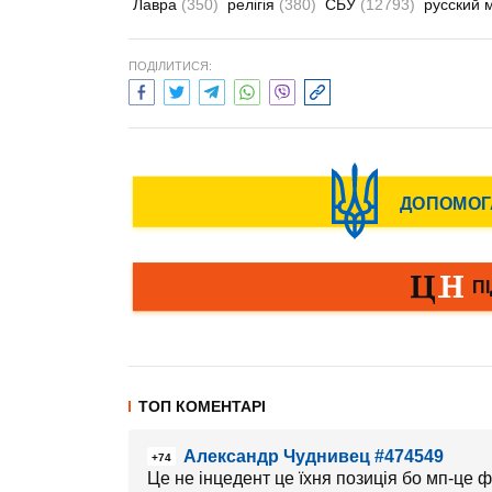
Лавра
(350)
релігія
(380)
СБУ
(12793)
русский 
ПОДІЛИТИСЯ:
ТОП КОМЕНТАРІ
Александр Чуднивец #474549
+74
Це не інцедент це їхня позиція бо мп-це фс