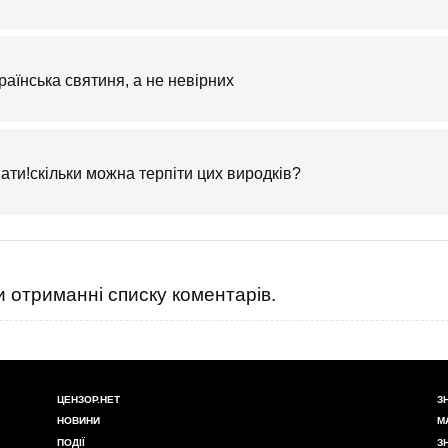
країнська святиня, а не невірних
ати!скільки можна терпіти цих виродків?
 отриманні списку коментарів.
ЦЕНЗОР.НЕТ
З
НОВИНИ
М
ПОДІЇ
З