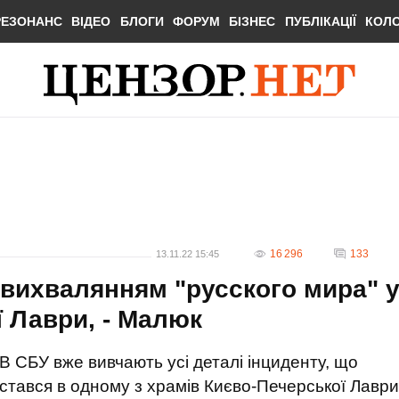
РЕЗОНАНС
ВІДЕО
БЛОГИ
ФОРУМ
БІЗНЕС
ПУБЛІКАЦІЇ
КОЛ
16 296
133
13.11.22 15:45
 вихвалянням "русского мира" 
ї Лаври, - Малюк
В СБУ вже вивчають усі деталі інциденту, що
стався в одному з храмів Києво-Печерської Лаври