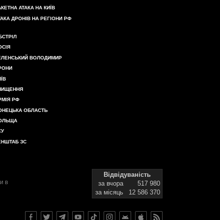
АКЕТНА АТАКА НА КИЇВ
ТАКА ДРОНІВ НА РЕГІОНИ РФ
БСТРІЛ
ОСІЯ
ЕЛЕНСЬКИЙ ВОЛОДИМИР
РОНИ
ИЇВ
НИЩЕННЯ
РМІЯ РФ
ОНЕЦЬКА ОБЛАСТЬ
ОЛЬЩА
СУ
ЕНШТАБ ЗС
Відвідуваність
и в
за вчора
517 980
за місяць
12 586 370