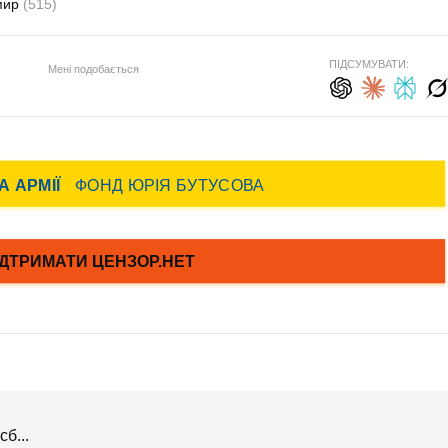
мир
(515)
ПІДСУМУВАТИ:
Мені подобається
б...