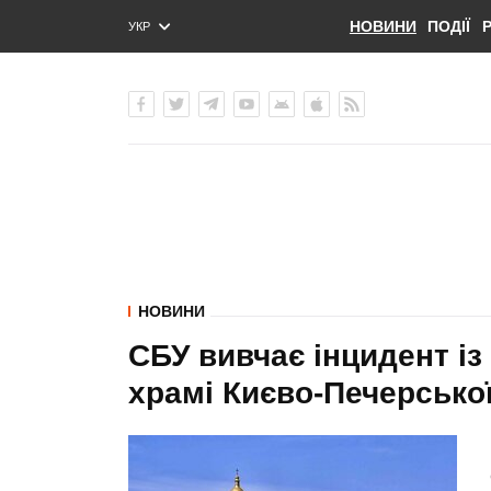
НОВИНИ
ПОДІЇ
УКР
ENG
РУС
НОВИНИ
СБУ вивчає інцидент із
храмі Києво-Печерсько