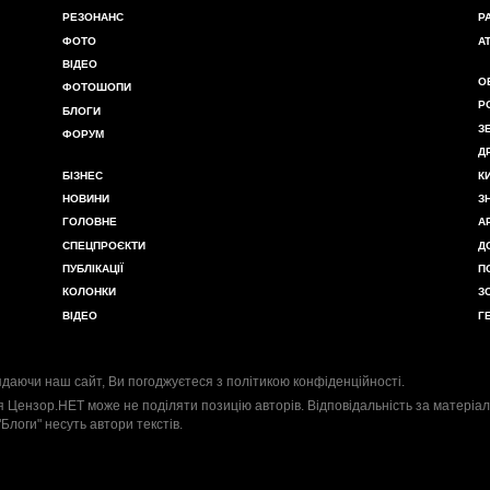
РЕЗОНАНС
Р
ФОТО
А
ВІДЕО
О
ФОТОШОПИ
Р
БЛОГИ
З
ФОРУМ
Д
БІЗНЕС
К
НОВИНИ
З
ГОЛОВНЕ
А
СПЕЦПРОЄКТИ
Д
ПУБЛІКАЦІЇ
П
КОЛОНКИ
З
ВІДЕО
Г
даючи наш сайт, Ви погоджуєтеся з
політикою конфіденційності
.
я Цензор.НЕТ може не поділяти позицію авторів. Відповідальність за матеріал
"Блоги" несуть автори текстів.