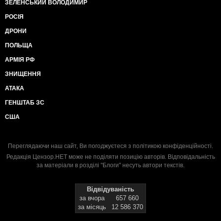
ЗЕЛЕНСЬКИЙ ВОЛОДИМИР
РОСІЯ
ДРОНИ
ПОЛЬЩА
АРМІЯ РФ
ЗНИЩЕННЯ
АТАКА
ГЕНШТАБ ЗС
США
Переглядаючи наш сайт, Ви погоджуєтеся з
політикою конфіденційності
.
Редакція Цензор.НЕТ може не поділяти позицію авторів. Відповідальність
за матеріали в розділі "Блоги" несуть автори текстів.
Відвідуваність
за вчора
657 660
за місяць
12 586 370