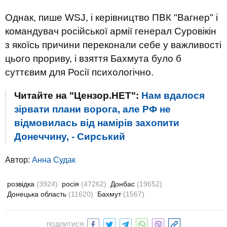
Однак, пише WSJ, і керівництво ПВК "Вагнер" і
командувач російської армії генерал Суровікін
з якоїсь причини переконали себе у важливості
цього прориву, і взяття Бахмута було б
суттєвим для Росії психологічно.
Читайте на "Цензор.НЕТ":
Нам вдалося
зірвати плани ворога, але РФ не
відмовилась від намірів захопити
Донеччину, - Сирський
Автор:
Анна Судак
розвідка
(3924)
росія
(47262)
Донбас
(19652)
Донецька область
(11620)
Бахмут
(1567)
ПОДІЛИТИСЯ: