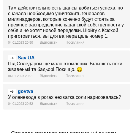
Там действительно есть шансы добиться успеха, но
сначала необходимо уничтожить генералов-
миллиардеров, которые конечно будут стоять за
прежнее распределение кацапской собственности у
себя и не хотят новой переделки. Шойгу с Ксюхой
приготовиться, вы для вагнера цель номер 1.
Відповісти
Посилання
04.01.2023 20:50
Sav UA
+6
Під Соледаром ще мало втомлених..Більшість поки
жвавенькі та бадьорі.Поки що.
Відповісти
Посилання
04.01.2023 20:51
govtva
+5
У оленевода в рогах нехватка соли нарисовалась?
Відповісти
Посилання
04.01.2023 20:52