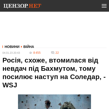
НОВИНИ
ВІЙНА
8 455
22
04.01.23 20:43
Росія, схоже, втомилася від
невдач під Бахмутом, тому
посилює наступ на Соледар, -
WSJ