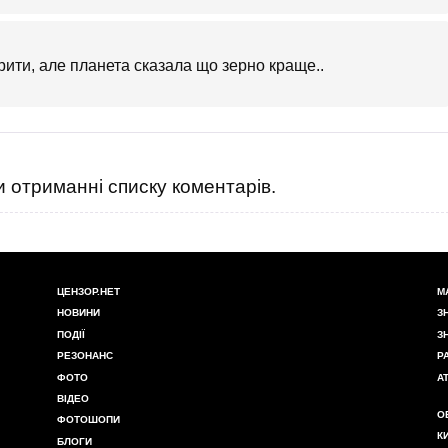
ити, але планета сказала що зерно краще..
 отриманні списку коментарів.
ЦЕНЗОР.НЕТ
М
НОВИНИ
З
ПОДІЇ
З
РЕЗОНАНС
Р
ФОТО
А
ВІДЕО
О
ФОТОШОПИ
К
БЛОГИ