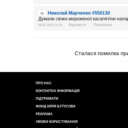
Николай Марченко #550130
+1
Думали свіжо-мороженої касапятіни напар
Відповісти
Посилання
05.01.2023 14:16
Сталася помилка при
ПРО НАС
КОНТАКТНА ІНФОРМАЦІЯ
ПІДТРИМАТИ
ФОНД ЮРІЯ БУТУСОВА
РЕКЛАМА
УМОВИ КОРИСТУВАННЯ