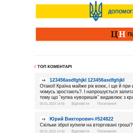
ТОП КОМЕНТАРІ
123456asdfghjkl 123456asdfghjkl
+4
Отакої! Країна майже рік воює, і ще й при 
чомусь зростають?. І напрошується запита
тому що "купка нуворишів" видавлює з кра
Відповісти
Посилання
05.01.2023 14:56
Юрий Викторович #524822
+3
Скільки зброї купили на вторговані гроші?
Відповісти
Посилання
05.01.2023 14:42