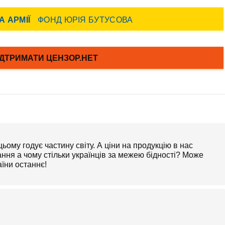
цьому годує частину світу. А ціни на продукцію в нас
ння а чому стільки українців за межею бідності? Може
їни останнє!