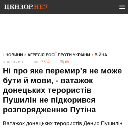
НОВИНИ
АГРЕСІЯ РОСІЇ ПРОТИ УКРАЇНИ
ВІЙНА
17 532
89
05.01.23 21:11
Ні про яке перемир’я не може
бути й мови, - ватажок
донецьких терористів
Пушилін не підкорився
розпорядженню Путіна
Ватажок донецьких терористів Денис Пушилін