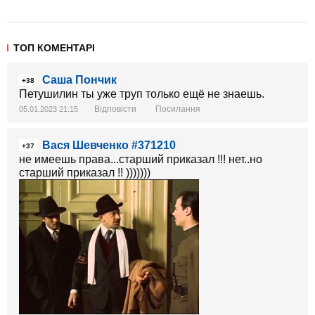
ТОП КОМЕНТАРІ
Саша Пончик
+38
Петушилин ты уже труп только ещё не знаешь.
Відповісти
Посилання
05.01.2023 21:15
Вася Шевченко #371210
+37
не имеешь права...старший приказал !!! нет..но
старший приказал !! )))))))