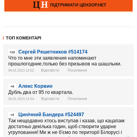
ТОП КОМЕНТАРІ
Сергей Решетников #514174
+12
Что то мне эти заявления напоминают
прошлогодние,только без призывов на шашлыки.
Відповісти
Посилання
06.01.2023 12:02
Алекс Корвин
+4
Дубль два от 95 го квартала.
Відповісти
Посилання
06.01.2023 12:54
Цинічний Бандера #524497
+2
Так нещодавно хтось виступав і казав, що кацапам
достатньо декілька годин, щоб створити ударне
угруповання! Ми ж не б'ємо по території Білорусі і