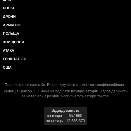
РОСІЯ
ДРОНИ
АРМІЯ РФ
ПОЛЬЩА
ЗНИЩЕННЯ
АТАКА
ГЕНШТАБ ЗС
США
Переглядаючи наш сайт, Ви погоджуєтеся з
політикою конфіденційності
.
Редакція Цензор.НЕТ може не поділяти позицію авторів. Відповідальність
за матеріали в розділі "Блоги" несуть автори текстів.
Відвідуваність
за вчора
657 660
за місяць
12 586 370