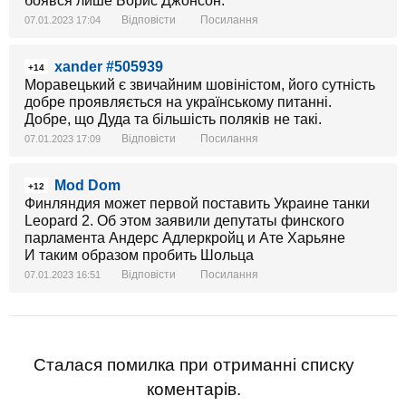
боявся лише Борис Джонсон.
Відповісти
Посилання
07.01.2023 17:04
xander #505939
+14
Моравецький є звичайним шовіністом, його сутність
добре проявляється на українському питанні.
Добре, що Дуда та більшість поляків не такі.
Відповісти
Посилання
07.01.2023 17:09
Mod Dom
+12
Финляндия может первой поставить Украине танки
Leopard 2. Об этом заявили депутаты финского
парламента Андерс Адлеркройц и Ате Харьяне
И таким образом пробить Шольца
Відповісти
Посилання
07.01.2023 16:51
Сталася помилка при отриманні списку
коментарів.