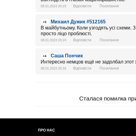
Відповісти
Посилання
08.01.2023 20:23
Михаил Дужик #512165
+5
В майбутньому. Коли узгодять усі схеми. 
просто ліцо проблюсті.
Відповісти
Посилання
08.01.2023 20:24
Саша Пончик
+4
Интересно немцов ещё не задолбал этот 
Відповісти
Посилання
08.01.2023 20:33
Сталася помилка при
ПРО НАС