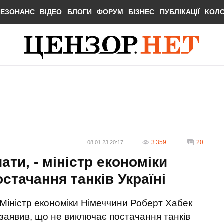
РЕЗОНАНС
ВІДЕО
БЛОГИ
ФОРУМ
БІЗНЕС
ПУБЛІКАЦІЇ
КОЛ
3 359
20
08.01.23 20:17
ти, - міністр економіки
стачання танків Україні
Міністр економіки Німеччини Роберт Хабек
заявив, що не виключає постачання танків