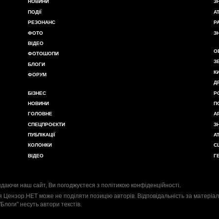
НОВИНИ
З
ПОДІЇ
А
РЕЗОНАНС
Р
ФОТО
З
ВІДЕО
О
ФОТОШОПИ
З
БЛОГИ
К
ФОРУМ
Д
БІЗНЕС
Р
НОВИНИ
П
ГОЛОВНЕ
А
СПЕЦПРОЄКТИ
З
ПУБЛІКАЦІЇ
А
КОЛОНКИ
С
ВІДЕО
Г
даючи наш сайт, Ви погоджуєтеся з
політикою конфіденційності
.
я Цензор.НЕТ може не поділяти позицію авторів. Відповідальність за матеріал
"Блоги" несуть автори текстів.