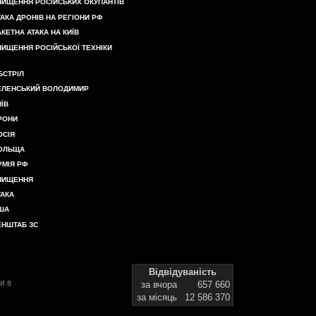
НИЩЕННЯ РОСІЙСЬКИХ ОКУПАНТІВ
ТАКА ДРОНІВ НА РЕГІОНИ РФ
АКЕТНА АТАКА НА КИЇВ
НИЩЕННЯ РОСІЙСЬКОЇ ТЕХНІКИ
БСТРІЛ
ЕЛЕНСЬКИЙ ВОЛОДИМИР
ИЇВ
РОНИ
ОСІЯ
ОЛЬЩА
РМІЯ РФ
НИЩЕННЯ
ТАКА
ША
ЕНШТАБ ЗС
Відвідуваність
и в
за вчора
657 660
за місяць
12 586 370