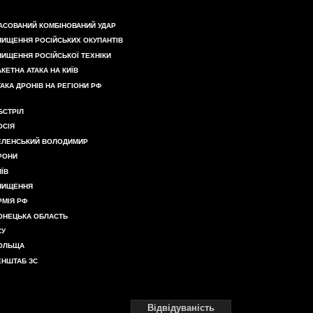
АСОВАНИЙ КОМБІНОВАНИЙ УДАР
НИЩЕННЯ РОСІЙСЬКИХ ОКУПАНТІВ
НИЩЕННЯ РОСІЙСЬКОЇ ТЕХНІКИ
АКЕТНА АТАКА НА КИЇВ
ТАКА ДРОНІВ НА РЕГІОНИ РФ
БСТРІЛ
ОСІЯ
ЕЛЕНСЬКИЙ ВОЛОДИМИР
РОНИ
ИЇВ
НИЩЕННЯ
РМІЯ РФ
ОНЕЦЬКА ОБЛАСТЬ
СУ
ОЛЬЩА
ЕНШТАБ ЗС
Відвідуваність