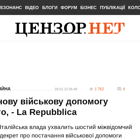
РЕЗОНАНС
ВІДЕО
БЛОГИ
ФОРУМ
БІЗНЕС
ПУБЛІКАЦІЇ
КОЛ
ІЙНА
1 762
4
09.01.23 06:48
нову військову допомогу
о, - La Repubblica
Італійська влада ухвалить шостий міжвідомчий
декрет про постачання військової допомоги