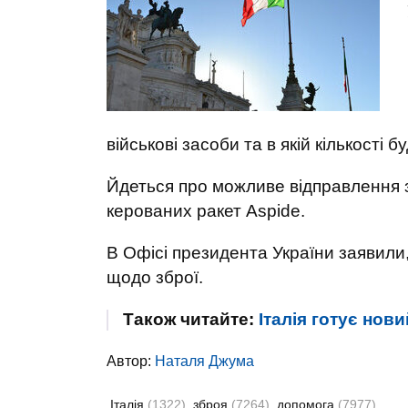
військові засоби та в якій кількості б
Йдеться про можливе відправлення з
керованих ракет Aspide.
В Офісі президента України заявили, щ
щодо зброї.
Також читайте:
Італія готує нов
Автор:
Наталя Джума
Італія
(1322)
зброя
(7264)
допомога
(7977)