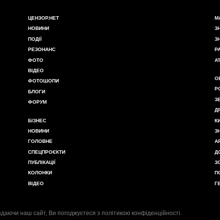
ЦЕНЗОР.НЕТ
М
НОВИНИ
З
ПОДІЇ
З
РЕЗОНАНС
Р
ФОТО
А
ВІДЕО
О
ФОТОШОПИ
Р
БЛОГИ
З
ФОРУМ
Д
БІЗНЕС
К
НОВИНИ
З
ГОЛОВНЕ
А
СПЕЦПРОЄКТИ
Д
ПУБЛІКАЦІЇ
З
КОЛОНКИ
П
ВІДЕО
Г
даючи наш сайт, Ви погоджуєтеся з
політикою конфіденційності
.