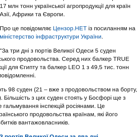
17 млн тонн української агропродукції для країн
Азії, Африки та Європи.
Про це повідомляє
Цензор.НЕТ
із посиланням на
міністерство інфраструктури України
.
"За три дні з портів Великої Одеси 5 суден
нського продовольства. Серед них балкер TRUE
ї для Єгипту та балкер LEO 1 з 49,5 тис. тонн
 повідомленні.
ють 98 суден (21 – вже з продовольством на борту
). Більшість з цих суден стоять у Босфорі ще з
 гальмування інспекцій росіянами. Це
аїнського продовольства країнам, які його
збитків вантажовласників.
З портів Великої Одеси за два дні