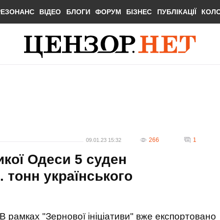
РЕЗОНАНС
ВІДЕО
БЛОГИ
ФОРУМ
БІЗНЕС
ПУБЛІКАЦІЇ
КОЛ
266
1
09.01.23 15:32
икої Одеси 5 суден
. тонн українського
В рамках "Зернової ініціативи" вже експортовано