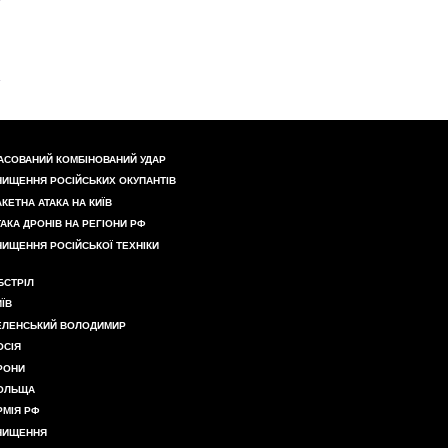
АСОВАНИЙ КОМБІНОВАНИЙ УДАР
НИЩЕННЯ РОСІЙСЬКИХ ОКУПАНТІВ
АКЕТНА АТАКА НА КИЇВ
ТАКА ДРОНІВ НА РЕГІОНИ РФ
НИЩЕННЯ РОСІЙСЬКОЇ ТЕХНІКИ
БСТРІЛ
ИЇВ
ЕЛЕНСЬКИЙ ВОЛОДИМИР
ОСІЯ
РОНИ
ОЛЬЩА
РМІЯ РФ
НИЩЕННЯ