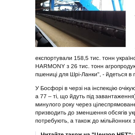
експортували 158,5 тис. тонн украї
HARMONY з 26 тис. тонн агропродукці
пшениці для Шрі-Ланки", - йдеться в
У Босфорі в черзі на інспекцію очіку
а 77 – ті, що йдуть під завантаження
минулого року через цілеспрямоване
призводить до зменшення обсягів укр
потребують, а також до мільйонних 
Читайте також на "Цензор.НЕТ":