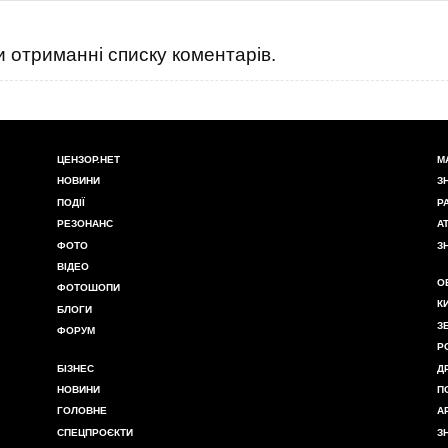
 отриманні списку коментарів.
ЦЕНЗОР.НЕТ
М
НОВИНИ
З
ПОДІЇ
Р
РЕЗОНАНС
А
ФОТО
З
ВІДЕО
О
ФОТОШОПИ
К
БЛОГИ
З
ФОРУМ
Р
БІЗНЕС
Д
НОВИНИ
П
ГОЛОВНЕ
А
СПЕЦПРОЄКТИ
З