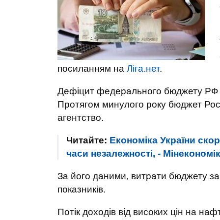
посиланням на
Ліга.нет
.
Дефіцит федерального бюджету РФ з
Протягом минулого року бюджет Рос
агентство.
Читайте:
Економіка України скор
часи незалежності, - Мінекономі
За його даними, витрати бюджету за
показників.
Потік доходів від високих цін на нафт