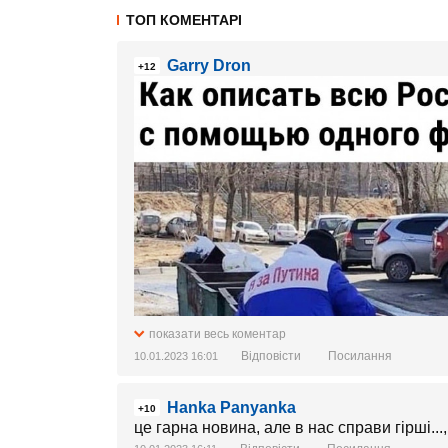
ТОП КОМЕНТАРІ
Garry Dron
+12
показати весь коментар
Відповісти
Посилання
10.01.2023 16:01
Hanka Panyanka
+10
це гарна новина, але в нас справи гірші...