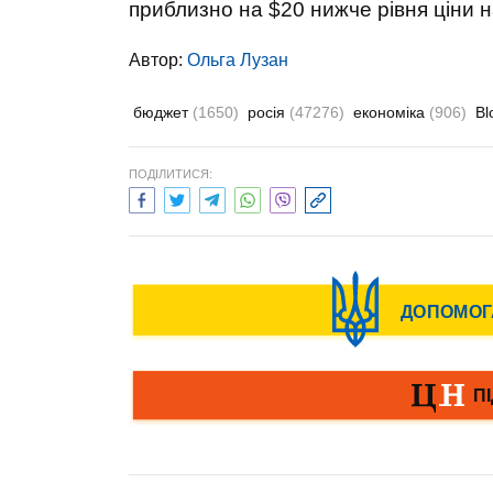
приблизно на $20 нижче рівня ціни на
Автор:
Ольга Лузан
бюджет
(1650)
росія
(47276)
економіка
(906)
B
ПОДІЛИТИСЯ: