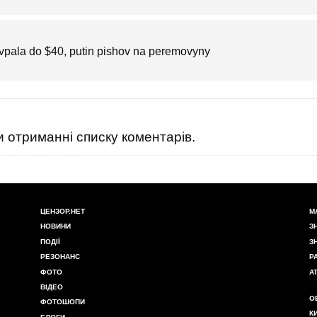
a vpala do $40, putin pishov na peremovyny
 отриманні списку коментарів.
ЦЕНЗОР.НЕТ
М
НОВИНИ
З
ПОДІЇ
З
РЕЗОНАНС
Р
ФОТО
А
ВІДЕО
О
ФОТОШОПИ
К