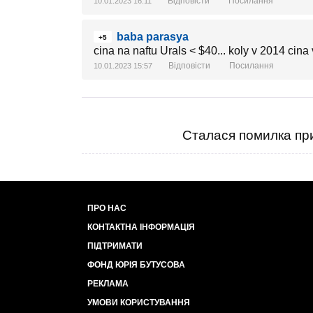
Відповісти
Посилання
10.01.2023 16:11
baba parasya
+5
cina na naftu Urals < $40... koly v 2014 cin
Відповісти
Посилання
10.01.2023 15:57
Сталася помилка при
ПРО НАС
КОНТАКТНА ІНФОРМАЦІЯ
ПІДТРИМАТИ
ФОНД ЮРІЯ БУТУСОВА
РЕКЛАМА
УМОВИ КОРИСТУВАННЯ