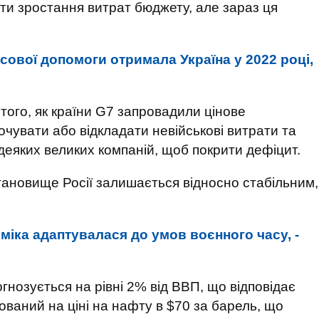
ати зростання витрат бюджету, але зараз ця
сової допомоги отримала Україна у 2022 році,
 того, як країни G7 запровадили цінове
чувати або відкладати невійськові витрати та
деяких великих компаній, щоб покрити дефіцит.
тановище Росії залишається відносно стабільним,
міка адаптувалася до умов воєнного часу, -
нозується на рівні 2% від ВВП, що відповідає
ований на ціні на нафту в $70 за барель, що