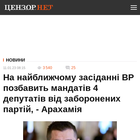
НОВИНИ
3 540
25
11.01.23 08:15
На найближчому засіданні ВР
позбавить мандатів 4
депутатів від заборонених
партій, - Арахамія