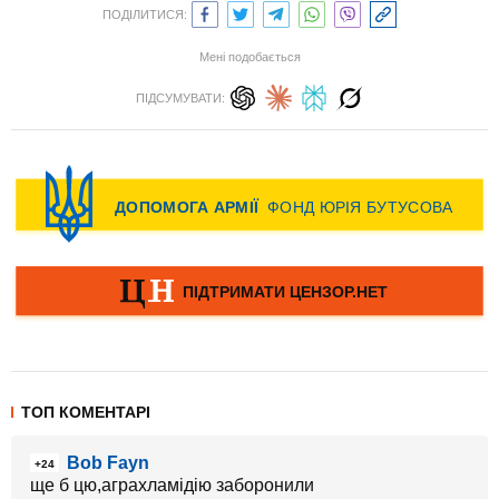
ПОДІЛИТИСЯ:
Мені подобається
ПІДСУМУВАТИ:
ТОП КОМЕНТАРІ
Bob Fayn
+24
ще б цю,аграхламідію заборонили