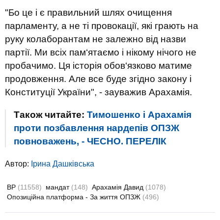
"Бо це і є правильний шлях очищення
парламенту, а не ті провокації, які грають на
руку колаборантам не залежно від назви
партії. Ми всіх пам‘ятаємо і нікому нічого не
пробачимо. Ця історія обов‘язково матиме
продовження. Але все буде згідно закону і
Конституції України", - зауважив Арахамія.
Також читайте:
Тимошенко і Арахамія
проти позбавлення нардепів ОПЗЖ
повноважень, - ЧЕСНО. ПЕРЕЛІК
Автор:
Ірина Дашківська
ВР
(11558)
мандат
(148)
Арахамія Давид
(1078)
Опозиційна платформа - За життя ОПЗЖ
(496)