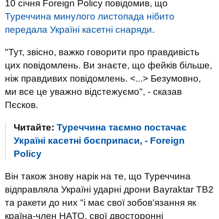
10 січня Foreign Policy повідомив, що
Туреччина минулого листопада нібито
передала Україні касетні снаряди
.
"Тут, звісно, важко говорити про правдивість
цих повідомлень. Ви знаєте, що фейків більше,
ніж правдивих повідомлень. <...> Безумовно,
ми все це уважно відстежуємо", - сказав
Пєсков.
Читайте:
Туреччина таємно постачає
Україні касетні боєприпаси, - Foreign
Policy
Він також знову нарік на те, що Туреччина
відправляла Україні ударні дрони Bayraktar TB2
та ракети до них "і має свої зобов'язання як
країна-член НАТО, свої двосторонні