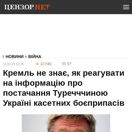
НОВИНИ
ВІЙНА
13 740
57
11.01.23 12:25
Кремль не знає, як реагувати
на інформацію про
постачання Туречччиною
Україні касетних боєприпасів