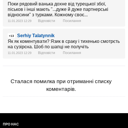
Поки рядовий ванька дохне від турецької збої,
піськов і інші мають "...дуже й дуже партнерські
відносини" з турками. Кожному своє...
Відповісти
Посилання
11.01.2023 12:29
Serhiy Talatynnik
+13
Як як коментувати? Язик в сраку і тихенько смотрєть
на сузірєна. Шоб по шапці не получіть
Відповісти
Посилання
11.01.2023 12:29
Сталася помилка при отриманні списку
коментарів.
ПРО НАС