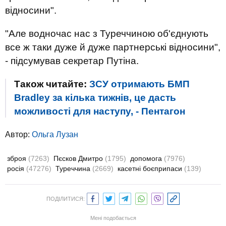
відносини".
"Але водночас нас з Туреччиною об'єднують
все ж таки дуже й дуже партнерські відносини",
- підсумував секретар Путіна.
Також читайте:
ЗСУ отримають БМП
Bradley за кілька тижнів, це дасть
можливості для наступу, - Пентагон
Автор:
Ольга Лузан
зброя
(7263)
Пєсков Дмитро
(1795)
допомога
(7976)
росія
(47276)
Туреччина
(2669)
касетні боєприпаси
(139)
ПОДІЛИТИСЯ:
Мені подобається