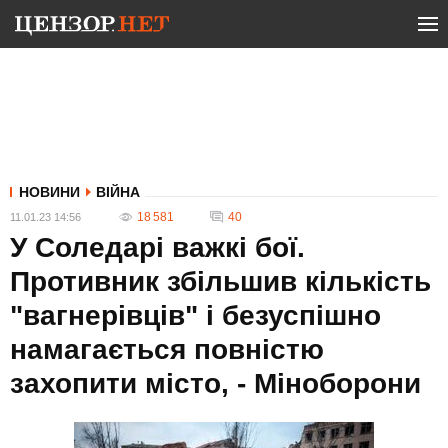
НОВИНИ
ВІЙНА
18 581
40
11.01.23 14:56
У Соледарі важкі бої.
Противник збільшив кількість
"вагнерівців" і безуспішно
намагається повністю
захопити місто, - Міноборони