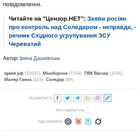
повідомленні.
Читайте на "Цензор.НЕТ":
Заяви росіян
про контроль над Соледаром - неправда, -
речник Східного угрупування ЗСУ
Череватий
Автор:
Ірина Дашківська
армія рф
(22037)
Міноборони
(7244)
ПВК Вагнер
(1545)
Маляр Ганна
(523)
Соледар
(89)
ПОДІЛИТИСЯ:
Мені подобається
ПІДСУМУВАТИ: