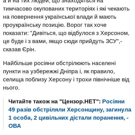
а й на тих людей, що знаходяться на
тимчасово окупованих територіях і які чекають
на повернення української влади й мають
проукраїнську позицію. Ворог так хоче
показати: "Дивіться, що відбулося з Херсоном,
це буде і з вами, якщо сюди прийдуть ЗСУ",-
сказав Єрін.
Найбільше росіяни обстрілюють населені
пункти на узбережжі Дніпра і, як правило,
селища поблизу Херсону і трохи північніше від
нього.
Читайте також на "Цензор.НЕТ":
Росіяни
49 разів обстріляли Херсонщину, загинула
1 особа, 2 цивільних дістали поранення, -
ОВА