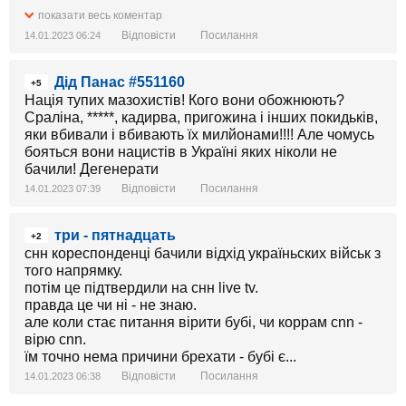
показати весь коментар
Відповісти
Посилання
14.01.2023 06:24
Дід Панас #551160
+5
Нація тупих мазохистів! Кого вони обожнюють?
Сраліна, *****, кадирва, пригожина і інших покидьків,
яки вбивали і вбивають їх милйонами!!!! Але чомусь
бояться вони нацистів в Україні яких ніколи не
бачили! Дегенерати
Відповісти
Посилання
14.01.2023 07:39
три - пятнадцать
+2
снн кореспонденці бачили відхід україньских військ з
того напрямку.
потім це підтвердили на снн live tv.
правда це чи ні - не знаю.
але коли стає питання вірити бубі, чи коррам сnn -
вірю сnn.
їм точно нема причини брехати - бубі є...
Відповісти
Посилання
14.01.2023 06:38