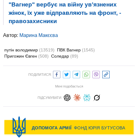
"Вагнер" вербує на війну ув’язнених
жінок, їх уже відправляють на фронт, -
правозахисники
Автор:
Марина Макєєва
путін володимир
(13519)
ПВК Вагнер
(1545)
Пригожин Євген
(508)
Соледар
(89)
ПОДІЛИТИСЯ:
Мені подобається
ПІДСУМУВАТИ: