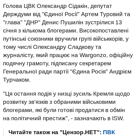
Голова ЦВК Олександр Сідакін, депутат
Держдуми від "Єдиної Росії" Артем Туровий та
"глава" "ДНР" Денис Пушилін зустрілися 13
січня з кількома блогерами. Високопоставлені
путінські союзники вручили групі військкорів, у
тому числі Олександру Сладкову та
журналісту, який працює на Wargonzo, офіційну
подячну грамоту, підписану секретарем
Генеральної ради партії "Єдина Росія" Андрієм
Турчаком.
"Ця остання подія у низці зусиль Кремля щодо
розвитку зв'язків з обраними військовими
блогерами, які були готові продатися в обмін
на політичний престиж", - зазначають в ISW.
Читайте також на "Цензор.НЕТ":
ПВК