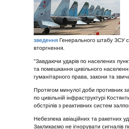
зведення
Генерального штабу ЗСУ ст
вторгнення.
"Завдаючи ударів по населених пунк
та помешкання цивільного населенн
гуманітарного права, закони та звич
Протягом минулої доби противник зав
по цивільній інфраструктурі Костянт
обстрілів з реактивних систем залпо
Небезпека авіаційних та ракетних уда
Закликаємо не ігнорувати сигналів по