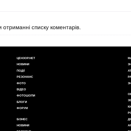
 отриманні списку коментарів.
ЦЕНЗОР.НЕТ
М
НОВИНИ
З
ПОДІЇ
А
РЕЗОНАНС
Р
ФОТО
З
ВІДЕО
О
ФОТОШОПИ
З
БЛОГИ
К
ФОРУМ
Р
БІЗНЕС
Д
НОВИНИ
А