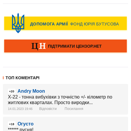
ТОП КОМЕНТАРІ
Andry Moon
+20
Х-22 - тонна вибухівки з точністю +/- кілометр по
житлових кварталах. Просто виродки...
Відповісти
Посилання
14.01.2023 19:46
Огусто
+18
****** русня!