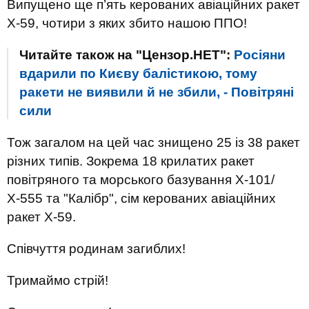
Випущено ще п’ять керованих авіаційних ракет
Х-59, чотири з яких збито нашою ППО!
Читайте також на "Цензор.НЕТ":
Росіяни
вдарили по Києву балістикою, тому
ракети не виявили й не збили, - Повітряні
сили
Тож загалом на цей час знищено 25 із 38 ракет
різних типів. Зокрема 18 крилатих ракет
повітряного та морського базування Х-101/
Х-555 та "Калібр", сім керованих авіаційних
ракет Х-59.
Співчуття родинам загиблих!
Тримаймо стрій!