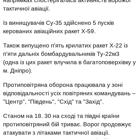
напрямках спостерігалась активність ворожої
тактичної авіації.
Із винищувачів Су-35 здійснено 5 пусків
керованих авіаційних ракет Х-59.
Також випущено п’ять крилатих ракет Х-22 із
п’яти дальніх бомбардувальників Ту-22м3
(одна із цих ракет влучила в багатоповерхівку у
м. Дніпро).
Протиповітряна оборона працювала у зоні
відповідальності усіх повітряних командувань –
"Центр", "Південь", "Схід" та "Захід".
Станом на 18. 30 на сході та півдні країни
протиповітряний бій триває. Ворог продовжує
атакувати з літаками тактичної авіації.