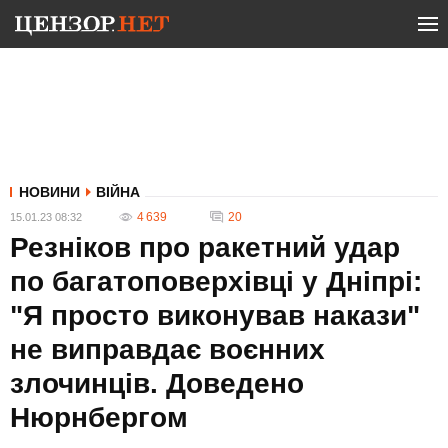
НОВИНИ
ВІЙНА
4 639
20
15.01.23 08:32
Резніков про ракетний удар
по багатоповерхівці у Дніпрі:
"Я просто виконував накази"
не виправдає воєнних
злочинців. Доведено
Нюрнбергом