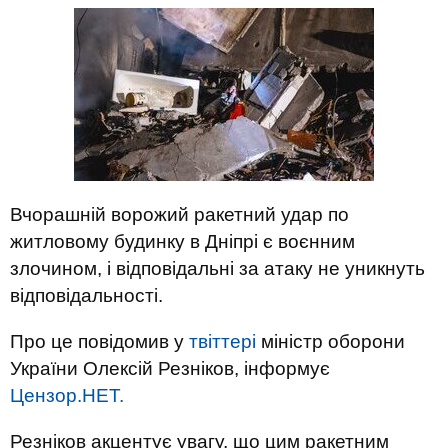
Вчорашній ворожий ракетний удар по
житловому будинку в Дніпрі є воєнним
злочином, і відповідальні за атаку не уникнуть
відповідальності.
Про це повідомив у
твіттері
міністр оборони
України Олексій Резніков, інформує
Цензор.НЕТ.
Резніков акцентує увагу, що цим ракетним