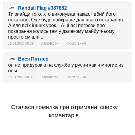
Randall Flag #387882
+21
Ти знайди того, хто виконував наказ, і вбий його
показово. Оце буде найкраще для нього покарання.
А для всіх інших урок... А ці всі погрози про
покарання колись там у далекому майбутньому
просто смішні...
Відповісти
Посилання
15.01.2023 08:39
Вася Путлер
+20
он не придурок а на службе у русни как и многие из
опы
Відповісти
Посилання
15.01.2023 08:38
Сталася помилка при отриманні списку
коментарів.