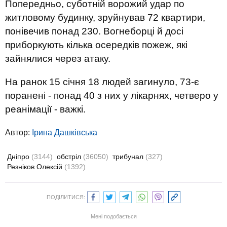
Попередньо, суботній ворожий удар по
житловому будинку, зруйнував 72 квартири,
понівечив понад 230. Вогнеборці й досі
приборкують кілька осередків пожеж, які
зайнялися через атаку.
На ранок 15 січня 18 людей загинуло, 73-є
поранені - понад 40 з них у лікарнях, четверо у
реанiмацiї - важкі.
Автор:
Ірина Дашківська
Дніпро
(3144)
обстріл
(36050)
трибунал
(327)
Резніков Олексій
(1392)
ПОДІЛИТИСЯ:
Мені подобається