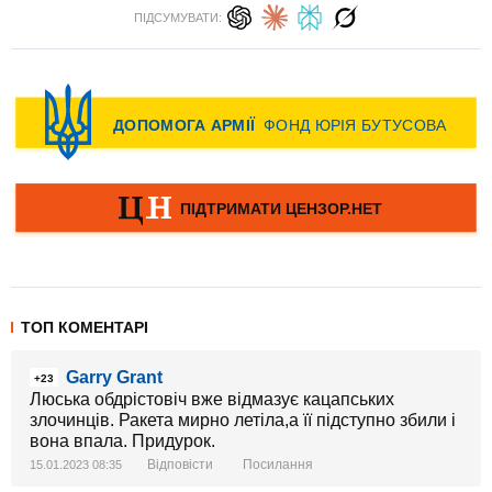
ПІДСУМУВАТИ:
ТОП КОМЕНТАРІ
Garry Grant
+23
Люська обдрістовіч вже відмазує кацапських
злочинців. Ракета мирно летіла,а її підступно збили і
вона впала. Придурок.
Відповісти
Посилання
15.01.2023 08:35