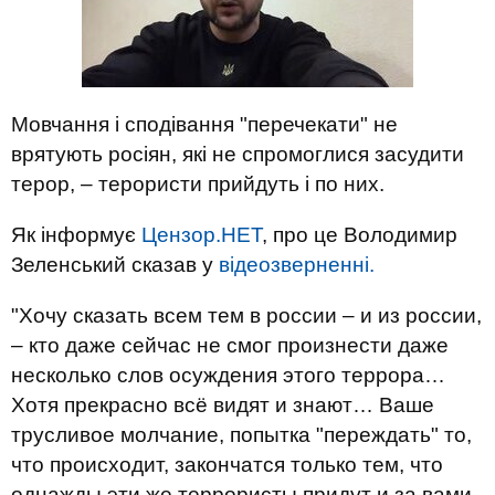
Мовчання і сподівання "перечекати" не
врятують росіян, які не спромоглися засудити
терор, – терористи прийдуть і по них.
Як інформує
Цензор.НЕТ
, про це Володимир
Зеленський сказав у
відеозверненні.
"Хочу сказать всем тем в россии – и из россии,
– кто даже сейчас не смог произнести даже
несколько слов осуждения этого террора…
Хотя прекрасно всё видят и знают… Ваше
трусливое молчание, попытка "переждать" то,
что происходит, закончатся только тем, что
однажды эти же террористы придут и за вами.