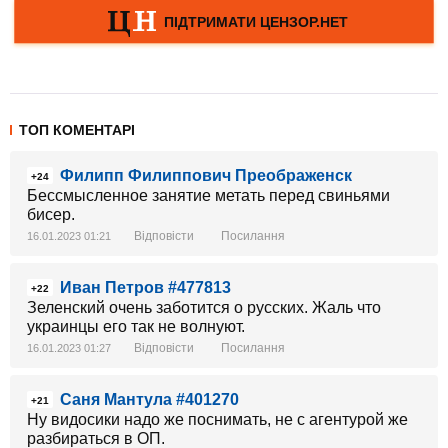
ТОП КОМЕНТАРІ
Филипп Филиппович Преображенск
+24
Бессмысленное занятие метать перед свиньями
бисер.
Відповісти
Посилання
16.01.2023 01:21
Иван Петров #477813
+22
Зеленский очень заботится о русских. Жаль что
украинцы его так не волнуют.
Відповісти
Посилання
16.01.2023 01:27
Саня Мантула #401270
+21
Ну видосики надо же поснимать, не с агентурой же
разбираться в ОП.