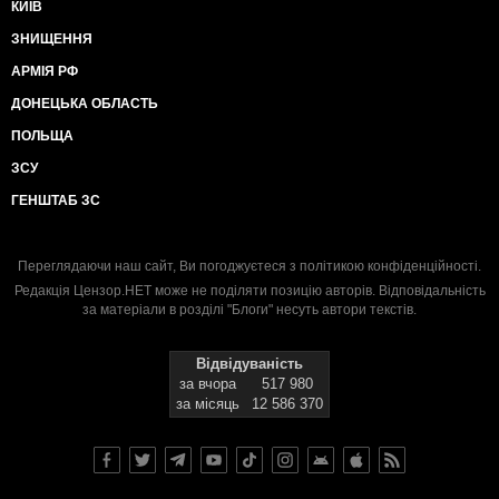
КИЇВ
ЗНИЩЕННЯ
АРМІЯ РФ
ДОНЕЦЬКА ОБЛАСТЬ
ПОЛЬЩА
ЗСУ
ГЕНШТАБ ЗС
Переглядаючи наш сайт, Ви погоджуєтеся з
політикою конфіденційності
.
Редакція Цензор.НЕТ може не поділяти позицію авторів. Відповідальність
за матеріали в розділі "Блоги" несуть автори текстів.
Відвідуваність
за вчора
517 980
за місяць
12 586 370