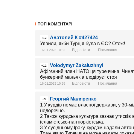
ТОП КОМЕНТАРІ
Анатолий К #427424
+12
Уявили, якби Турція була в ЄС? Отож!
Відповісти
Посилання
16.01.2023 10:32
Volodymyr Zakaluzhnyi
+12
Афігєнний член НАТО ця туреччина. Чинят
бункерний маньяк аплодіруєт стоя
Відповісти
Посилання
16.01.2023 10:38
Георгий Маляренко
+9
1 У курдів немає власної держави, у 30-м
недоречне.
2 Також курдська культура зазнає утисків в
ісламістсько-пантюркістська.
3 У сусідньому Іраку, курдам надали автон
Тому якщо Туреччина може надати докази, 