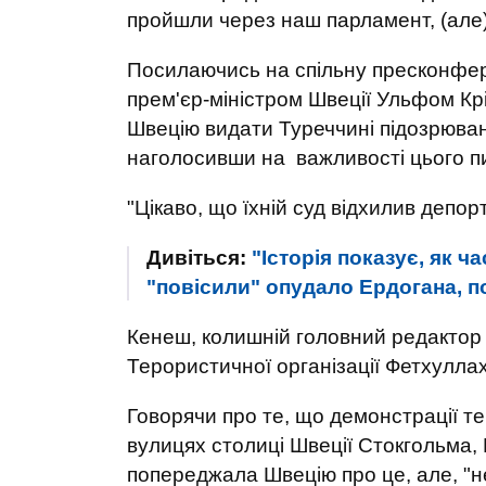
пройшли через наш парламент, (але) 
Посилаючись на спільну пресконферен
прем'єр-міністром Швеції Ульфом Кр
Швецію видати Туреччині підозрюван
наголосивши на важливості цього п
"Цікаво, що їхній суд відхилив депо
Дивіться:
"Історія показує, як ч
"повісили" опудало Ердогана, п
Кенеш, колишній головний редактор 
Терористичної організації Фетхулла
Говорячи про те, що демонстрації т
вулицях столиці Швеції Стокгольма,
попереджала Швецію про це, але, "