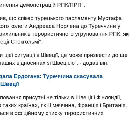
пинення демонстрацій РПК/ПРП".
ив, що спікер турецького парламенту Мустафа
кого колеги Андреаса Норлена до Туреччини у
прихильників терористичного угруповання РПК, які
ції Стокгольмі".
 цієї ситуації в Швеції, це може призвести до ще
аших відносинах зі Швецією", - додав він.
дала Ердогана: Туреччина скасувала
 Швеції
вання присутні не тільки в Швеції і Фінляндії,
 таких країнах, як Німеччина, Франція і Британія,
ься в офіційному списку терористичних