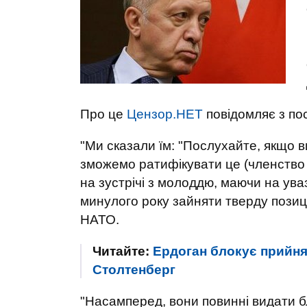
Про це
Цензор.НЕТ
повідомляє з п
"Ми сказали їм: "Послухайте, якщо ви
зможемо ратифікувати це (членство 
на зустрічі з молоддю, маючи на уваз
минулого року зайняти тверду позиц
НАТО.
Читайте:
Ердоган блокує прийнят
Столтенберг
"Насамперед, вони повинні видати бл