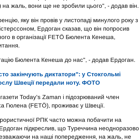
на жаль, вони ще не зробили цього", - додав він.
цію, яку він провів у листопаді минулого року з
істерссоном, Ердоган сказав, що він попросив
ого в організації FETÖ Бюлента Кенеша,
итання.
ртацію Бюлента Кенеша до нас", - додав Ердоган.
асто закінчують диктатори": у Стокгольмі
ослу Швеції передали ноту. ФОТО
газети Today's Zaman і підозрюваний член
ха Гюлена (FETÖ), проживає у Швеції.
ерористичної РПК часто можна побачити на
 Ердоган підкреслив, що Туреччина неодноразово
незважаючи на наші попередження, на жаль, не