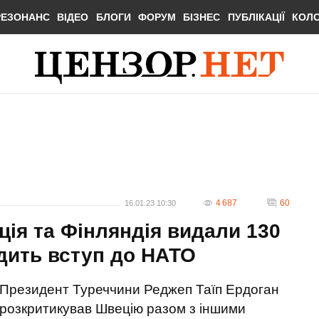
РЕЗОНАНС
ВІДЕО
БЛОГИ
ФОРУМ
БІЗНЕС
ПУБЛІКАЦІЇ
КОЛ
4 687
60
16.01.23 10:30
ція та Фінляндія видали 130
одить вступ до НАТО
Президент Туреччини Реджеп Таїп Ердоган
розкритикував Швецію разом з іншими