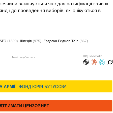
еччини закінчується час для ратифікації заявок
яндії до проведення виборів, які очікуються в
НАТО
(1800)
Швеція
(975)
Ердоган Реджеп Таїп
(867)
ПІДСУМУВАТИ:
Мені подобається