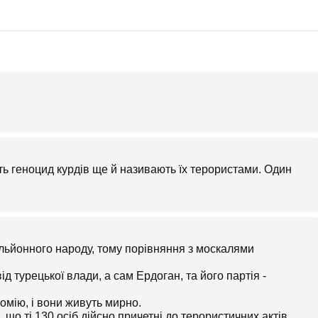
ь геноцид курдів ще й називають їх терористами. Один
ільйонного народу, тому порівняння з москалями
ід турецької влади, а сам Ердоган, та його партія -
омію, і вони живуть мирно.
що ті 130 осіб дійсно причетні до терористичних актів,