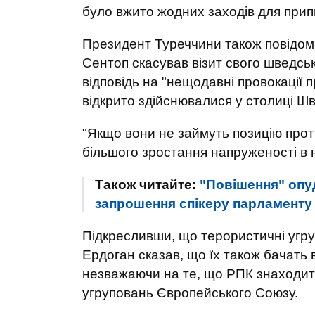
було вжито жодних заходів для при
Президент Туреччини також повідом
Сентоп скасував візит свого шведсь
відповідь на "нещодавні провокації 
відкрито здійснювалися у столиці Шве
"Якщо вони не займуть позицію проти
більшого зростання напруженості в н
Також читайте:
"Повішення" опу
запрошення спікеру парламенту
Підкресливши, що терористичні угрупо
Ердоган сказав, що їх також бачать в
незважаючи на те, що РПК знаходит
угруповань Європейського Союзу.