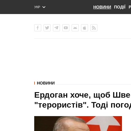
НОВИНИ
ПОДІЇ
УКР
ENG
РУС
НОВИНИ
Ердоган хоче, щоб Шве
"терористів". Тоді пог