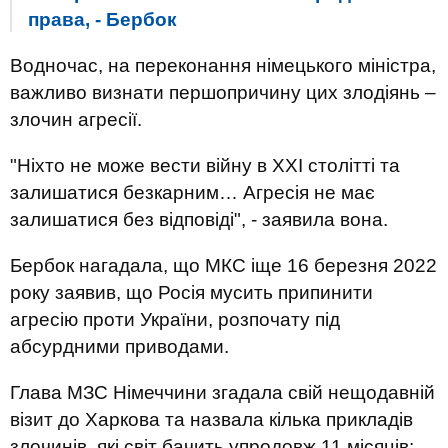
права, - Бербок
Водночас, на переконання німецького міністра,
важливо визнати першопричину цих злодіянь –
злочин агресії.
"Ніхто не може вести війну в XXI столітті та
залишатися безкарним… Агресія не має
залишатися без відповіді", - заявила вона.
Бербок нагадала, що МКС іще 16 березня 2022
року заявив, що Росія мусить припинити
агресію проти України, розпочату під
абсурдними приводами.
Глава МЗС Німеччини згадала свій нещодавній
візит до Харкова та назвала кілька прикладів
злочинів, які світ бачить упродовж 11 місяців: