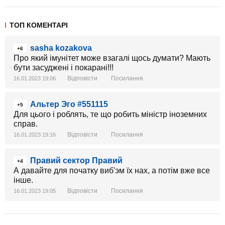
ТОП КОМЕНТАРІ
sasha kozakova
+6
Про який імунітет може взагалі щось думати? Мають
бути засуджені і покарані!!!
Відповісти
Посилання
16.01.2023 19:06
Альтер Эго #551115
+5
Для цього і роблять, те що робить міністр іноземних
справ.
Відповісти
Посилання
16.01.2023 19:16
Правий сектор Правий
+4
А давайте для початку виб'эм їх нах, а потім вже все
інше.
Відповісти
Посилання
16.01.2023 19:05