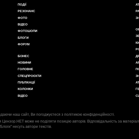
ПОДІЇ
А
РЕЗОНАНС
Р
ФОТО
З
ВІДЕО
О
ФОТОШОПИ
З
БЛОГИ
К
ФОРУМ
Р
БІЗНЕС
Д
НОВИНИ
А
ГОЛОВНЕ
П
СПЕЦПРОЄКТИ
З
ПУБЛІКАЦІЇ
А
КОЛОНКИ
Г
ВІДЕО
С
даючи наш сайт, Ви погоджуєтеся з
політикою конфіденційності
.
я Цензор.НЕТ може не поділяти позицію авторів. Відповідальність за матеріал
"Блоги" несуть автори текстів.