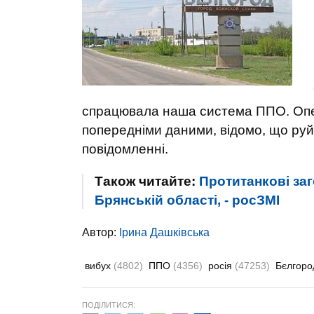
спрацювала наша система ППО. Опер
попередніми даними, відомо, що руй
повідомленні.
Також читайте:
Протитанкові за
Брянській області, - росЗМІ
Автор:
Ірина Дашківська
вибух
(4802)
ППО
(4356)
росія
(47253)
Бєлгор
ПОДІЛИТИСЯ: