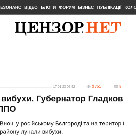
РЕЗОНАНС
ВІДЕО
БЛОГИ
ФОРУМ
БІЗНЕС
ПУБЛІКАЦІЇ
КОЛ
3 751
8
17.01.23 06:52
 вибухи. Губернатор Гладков
 ППО
Вночі у російському Бєлгороді та на території
району лунали вибухи.