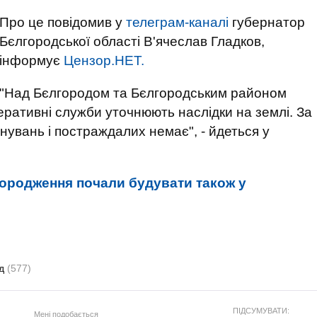
Про це повідомив у
телеграм-каналі
губернатор
Бєлгородської області В'ячеслав Гладков,
інформує
Цензор.НЕТ.
"Над Бєлгородом та Бєлгородським районом
ативні служби уточнюють наслідки на землі. За
нувань і постраждалих немає", - йдеться у
городження почали будувати також у
од
(577)
ПІДСУМУВАТИ:
Мені подобається