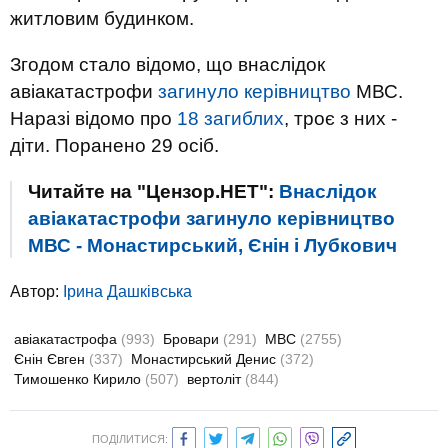
житловим будинком.
Згодом стало відомо, що внаслідок
авіакатастрофи
загинуло керівництво
МВС.
Наразі відомо про
18 загиблих
, троє з них -
діти. Поранено 29 осіб.
Читайте на "Цензор.НЕТ":
Внаслідок
авіакатастрофи загинуло керівництво
МВС - Монастирський, Єнін і Лубкович
Автор:
Ірина Дашківська
авіакатастрофа
(993)
Бровари
(291)
МВС
(2755)
Єнін Євген
(337)
Монастирський Денис
(372)
Тимошенко Кирило
(507)
вертоліт
(844)
ПОДІЛИТИСЯ: