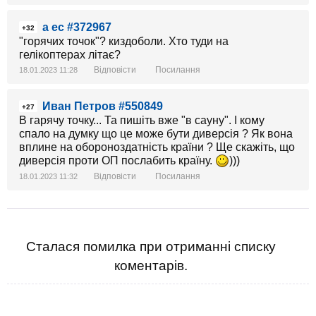
а ес #372967
+32
"горячих точок"? киздоболи. Хто туди на
гелікоптерах літає?
Відповісти
Посилання
18.01.2023 11:28
Иван Петров #550849
+27
В гарячу точку... Та пишіть вже "в сауну". І кому
спало на думку що це може бути диверсія ? Як вона
вплине на обороноздатність країни ? Ще скажіть, що
диверсія проти ОП послабить країну.
)))
Відповісти
Посилання
18.01.2023 11:32
Сталася помилка при отриманні списку
коментарів.