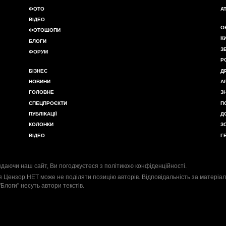
ФОТО
А
ВІДЕО
О
ФОТОШОПИ
К
БЛОГИ
З
ФОРУМ
Р
БІЗНЕС
Д
НОВИНИ
А
ГОЛОВНЕ
З
СПЕЦПРОЄКТИ
П
ПУБЛІКАЦІЇ
Д
КОЛОНКИ
З
ВІДЕО
Г
даючи наш сайт, Ви погоджуєтеся з
політикою конфіденційності
.
я Цензор.НЕТ може не поділяти позицію авторів. Відповідальність за матеріал
"Блоги" несуть автори текстів.