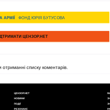
 отриманні списку коментарів.
ЦЕНЗОР.НЕТ
М
НОВИНИ
З
ПОДІЇ
З
РЕЗОНАНС
Р