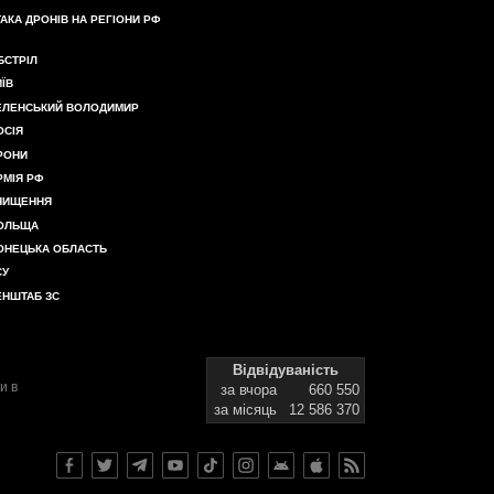
ТАКА ДРОНІВ НА РЕГІОНИ РФ
БСТРІЛ
ИЇВ
ЕЛЕНСЬКИЙ ВОЛОДИМИР
ОСІЯ
РОНИ
РМІЯ РФ
НИЩЕННЯ
ОЛЬЩА
ОНЕЦЬКА ОБЛАСТЬ
СУ
ЕНШТАБ ЗС
Відвідуваність
и в
за вчора
660 550
за місяць
12 586 370