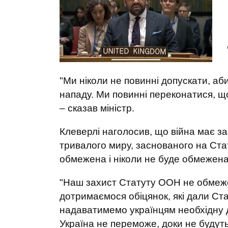
"Ми ніколи не повинні допускати, а
нападу. Ми повинні переконатися, що
– сказав міністр.
Клеверлі наголосив, що війна має з
тривалого миру, заснованого на Стат
обмежена і ніколи не буде обмежена 
"Наш захист Статуту ООН не обмежен
дотримаємося обіцянок, які дали Ста
надаватимемо українцям необхідну до
Україна не переможе, доки не будуть 