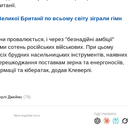
итанії.
еликої Британії по всьому світу зіграли гімн
ни провалюється, і через "безнадійні амбіції"
ми сотень російських військових. При цьому
всіх брудних насильницьких інструментів, наявних
перешкоджання поставкам зерна та енергоносіїв,
рмації та кібератак, додав Клеверлі.
ерлі Джеймс
(78)
ПІДСУМУВАТИ:
Мені подобається