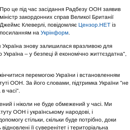
Про це під час засідання Радбезу ООН заявив
міністр закордонних справ Великої Британії
Джеймс Клеверлі, повідомляє
Цензор.НЕТ
із
посиланням на
Укрінформ
.
би Україна знову залишилася вразливою для
 Україна – у безпеці й економічно життєздатна",
акінчитися перемогою України і встановленням
уті ООН. За його словами, підтримка України "не
в часі".
ий і ніколи не буде обмежений у часі. Ми
туту ООН і українському народові, і
помогу стільки, скільки буде потрібно, доки
відновлені її суверенітет і територіальна