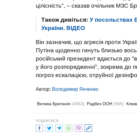
цілісність", – сказав очільник МЗС Бр
Також дивіться:
У посольствах В
України. ВIДЕО
Він зазначив, що агресія проти Украї
Путіна щоденно гинуть близько вось
російський президент вдається до "
у його розпорядженні", зокрема до 
погроз ескалацією, отруйної дезінфо
Автор:
Володимир Янченко
Велика Британія
(4963)
Радбез ООН
(966)
Клев
ПОДІЛИТИСЯ: