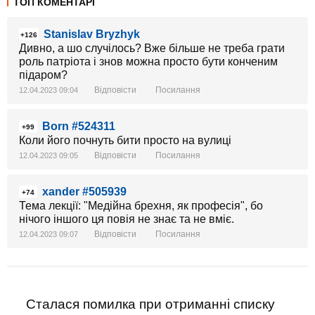
ТОП КОМЕНТАРІ
Stanislav Bryzhyk
+126
Дивно, а шо случілось? Вже більше не треба грати
роль патріота і знов можна просто бути конченим
підаром?
Відповісти
Посилання
12.04.2023 09:04
Born #524311
+99
Коли його почнуть бити просто на вулиці
Відповісти
Посилання
12.04.2023 09:05
xander #505939
+74
Тема лекції: "Медійна брехня, як професія", бо
нічого іншого ця повія не знає та не вміє.
Відповісти
Посилання
12.04.2023 09:07
Сталася помилка при отриманні списку