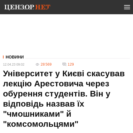
НОВИНИ
28 569
129
12.04.23 09:02
Університет у Києві скасував
лекцію Арестовича через
обурення студентів. Він у
відповідь назвав їх
"чмошниками" й
"комсомольцями"