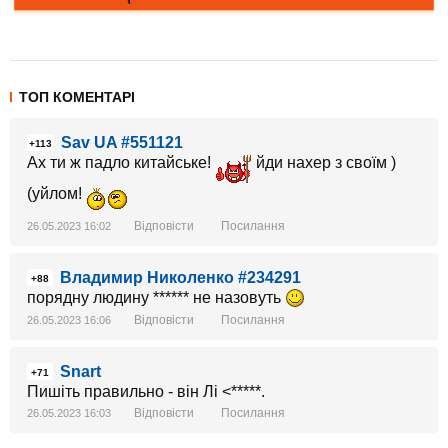
ТОП КОМЕНТАРІ
Sav UA #551121
+113
Ах ти ж падло китайське!
йди нахер з своїм )
(уйлом!
Відповісти
Посилання
26.05.2023 16:02
Владимир Николенко #234291
+88
порядну людину ****** не назовуть
Відповісти
Посилання
26.05.2023 16:06
Snart
+71
Пишіть правильно - він Лі <*****.
Відповісти
Посилання
26.05.2023 16:03