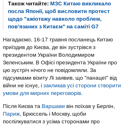
Також читайте:
МЗС Китаю викликало
посла Японії, щоб висловити протест
щодо "ажіотажу навколо проблем,
пов’язаних з Китаєм" на саміті G7
Нагадаємо, 16-17 травня посланець Китаю
приїздив до Києва, де він зустрівся з
президентом України Володимиром
Зеленським. В Офісі президента України про
цю зустріч нічого не повідомляли. За
підсумками візиту Лі заявив, що "панацеї" від
війни не існує, і
закликав усі сторони створити
умови для мирних переговорів
.
Після Києва та
Варшави
він поїхав у Берлін,
Париж
, Брюссель і Москву, щоби
поспілкуватися з усіма сторонами про