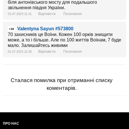
біля антонівського мосту для подальшого
звільнення півдня України.
Відповісти
Посилання
01.07.2023 11:31
Valentyna Sayun #573800
+38
70 захисників це Воїни. Кожен 100 орків знищити
може, а то і більше. Але по 100 життів Воїнам, 7 буде
мало. Залишайтесь живими
Відповісти
Посилання
01.07.2023 11:30
Сталася помилка при отриманні списку
коментарів.
ПРО НАС