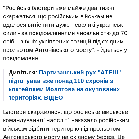
"Російські блогери вже майже два тижні
скаржаться, що російським військам не
вдалося витіснити дуже невеликі українські
сили - за повідомленнями чисельністю до 70
осіб - із їхніх укріплених позицій під східним
прольотом Антонівського мосту", - йдеться у
повідомленні.
Дивіться:
Партизанський рух "АТЕШ"
підготував вже понад 110 схронів з
коктейлями Молотова на окупованих
територіях. ВIДЕО
Блогери скаржилися, що російське військове
командування "наосліп" наказало російським
військам відбити територію під прольотом
Антонівського мосту на східному березі. Це