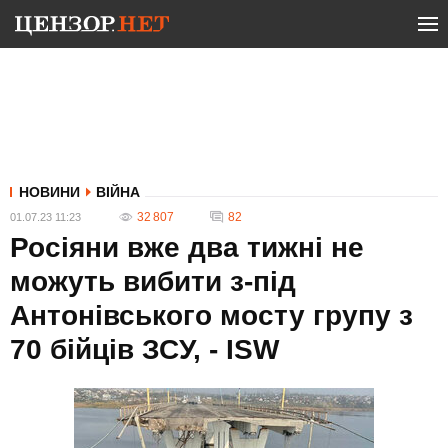
НОВИНИ
ВІЙНА
32 807
82
01.07.23 11:23
Росіяни вже два тижні не
можуть вибити з-під
Антонівського мосту групу з
70 бійців ЗСУ, - ISW