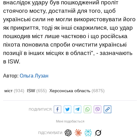
внаслідок удару був пошкоджений проліт
стоячого мосту, достатній для того, щоб
українські сили не могли використовувати його
як прикриття, тоді як інші скаржилися, що удар
пошкодив міст лише частково і що російська
піхота поновила спроби очистити українські
позиції в інших місцях в області", - зазначають
в ISW.
Автор:
Ольга Лузан
міст
(934)
ISW
(655)
Херсонська область
(6875)
ПОДІЛИТИСЯ:
Мені подобається
ПІДСУМУВАТИ: