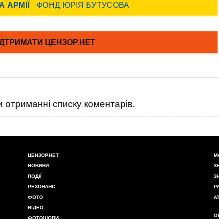
 отриманні списку коментарів.
ЦЕНЗОР.НЕТ
М
НОВИНИ
З
ПОДІЇ
З
РЕЗОНАНС
Р
ФОТО
А
ВІДЕО
О
ФОТОШОПИ