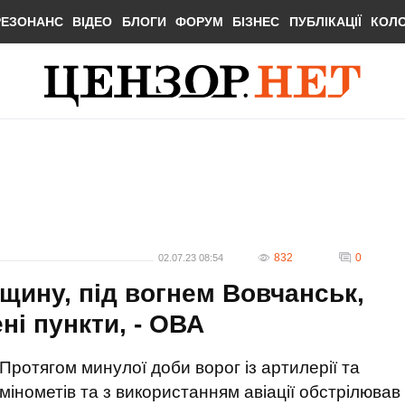
РЕЗОНАНС
ВІДЕО
БЛОГИ
ФОРУМ
БІЗНЕС
ПУБЛІКАЦІЇ
КОЛ
832
0
02.07.23 08:54
щину, під вогнем Вовчанськ,
ні пункти, - ОВА
Протягом минулої доби ворог із артилерії та
мінометів та з використанням авіації обстрілював