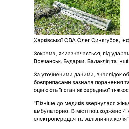
Харківської ОВА Олег Синєгубов, і
Зокрема, як зазначається, під удара
Вовчанськ, Бударки, Балаклія та інші
За уточненими даними, внаслідок об
боєприпасами зазнала поранення та 
оцінюють її стан як середньої тяжкост
"Пізніше до медиків звернулася жінк
амбулаторно. В місті пошкоджено 4 ж
електропередач та залізнична колія",