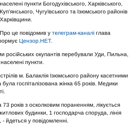
населені пункти Богодухівського, Харківського,
Куп’янського, Чугуївського та Ізюмського районів
Харківщини.
Про це повідомив у
телеграм-каналі
глава
нформує
Цензор.НЕТ.
ми російських окупантів перебували Уди, Пильна,
 населені пункти.
стрілів м. Балаклія Ізюмського району касетними
була госпіталізована жінка 65 років. Медики
і.
а 73 років з осколковим пораненням, лікується
итлових будинки, 1 господарча споруда, лінія
 - йдеться у повідомленні.