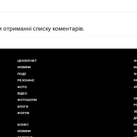
 отриманні списку коментарів.
ЦЕНЗОР.НЕТ
З
НОВИНИ
М
ПОДІЇ
З
РЕЗОНАНС
Р
ФОТО
А
ВІДЕО
О
ФОТОШОПИ
Р
БЛОГИ
З
ФОРУМ
Д
БІЗНЕС
К
НОВИНИ
З