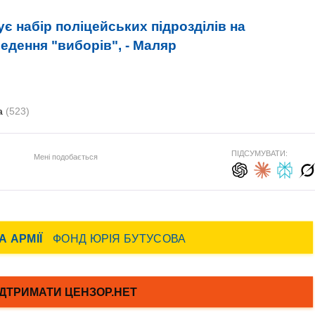
є набір поліцейських підрозділів на
едення "виборів", - Маляр
а
(523)
ПІДСУМУВАТИ:
Мені подобається