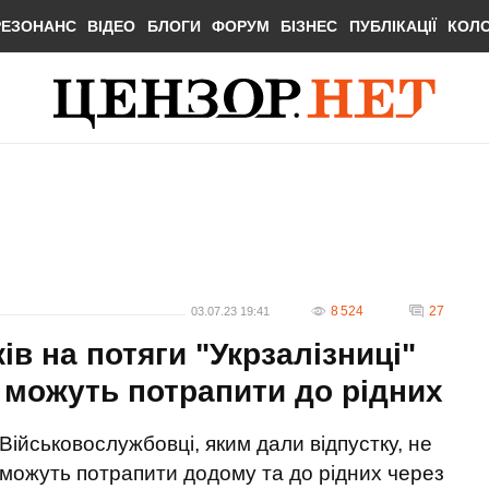
РЕЗОНАНС
ВІДЕО
БЛОГИ
ФОРУМ
БІЗНЕС
ПУБЛІКАЦІЇ
КОЛ
8 524
27
03.07.23 19:41
ів на потяги "Укрзалізниці"
 можуть потрапити до рідних
Військовослужбовці, яким дали відпустку, не
можуть потрапити додому та до рідних через