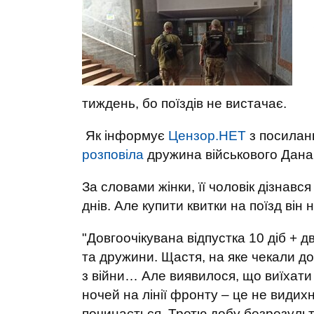
тиждень, бо поїздів не вистачає.
Як інформує
Цензор.НЕТ
з посила
розповіла
дружина військового Дана 
За словами жінки, її чоловік дізнавс
днів. Але купити квитки на поїзд він
"Довгоочікувана відпустка 10 діб + дв
та дружини. Щастя, на яке чекали довг
з війни… Але виявилося, що виїхати 
ночей на лінії фронту – це не видихн
починається. Третю добу безрезульт