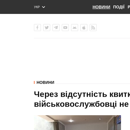
НОВИНИ
ПОДІЇ
УКР
ENG
РУС
НОВИНИ
Через відсутність квитк
військовослужбовці не