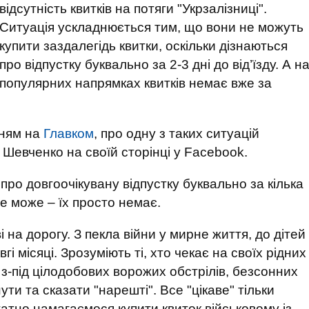
відсутність квитків на потяги "Укрзалізниці".
Ситуація ускладнюється тим, що вони не можуть
купити заздалегідь квитки, оскільки дізнаються
про відпустку буквально за 2-3 дні до від’їзду. А н
популярних напрямках квитків немає вже за
нням на
Главком
, про одну з таких ситуацій
Шевченко на своїй сторінці у Facebook.
я про довгоочікувану відпустку буквально за кілька
 не може – їх просто немає.
і на дорогу. З пекла війни у мирне життя, до дітей
і місяці. Зрозуміють ті, хто чекає на своїх рідних
з-під цілодобових ворожих обстрілів, безсонних
ути та сказати "нарешті". Все "цікаве" тільки
атно намагаємося купити квиток військовому із