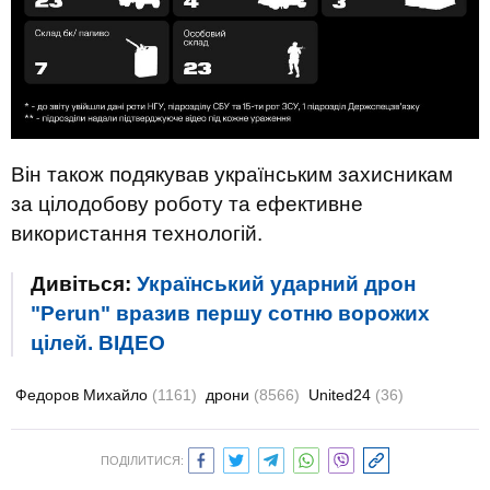
Він також подякував українським захисникам
за цілодобову роботу та ефективне
використання технологій.
Дивіться:
Український ударний дрон
"Perun" вразив першу сотню ворожих
цілей. ВIДЕО
Федоров Михайло
(1161)
дрони
(8566)
United24
(36)
ПОДІЛИТИСЯ: