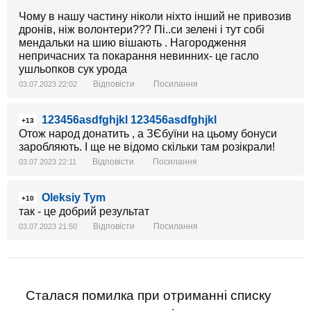
Чому в нашу частину ніколи ніхто інший не привозив
дронів, ніж волонтери??? Пі..си зелені і тут собі
мендальки на шию вішають . Нагородження
непричасних та покарання невинних- це гасло
ушльопков сук урода
Відповісти
Посилання
03.07.2023 22:02
123456asdfghjkl 123456asdfghjkl
+13
Отож народ донатить , а ЗЄбуїни на цьому бонуси
заробляють. І ще не відомо скільки там розікрали!
Відповісти
Посилання
03.07.2023 22:11
Oleksiy Tym
+10
так - це добрий результат
Відповісти
Посилання
03.07.2023 21:50
Сталася помилка при отриманні списку