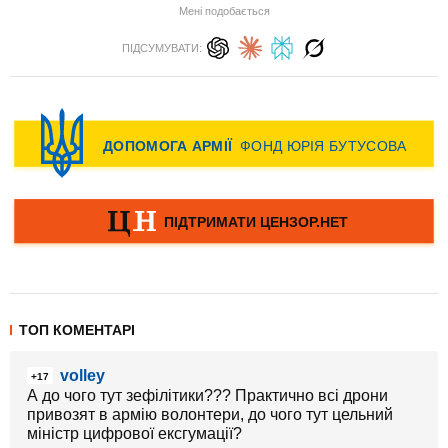
Мені подобається
ПІДСУМУВАТИ:
ТОП КОМЕНТАРІ
volley
+17
А до чого тут зефілітики??? Практично всі дрони
привозят в армію волонтери, до чого тут цельний
міністр цифрової ексгумації?