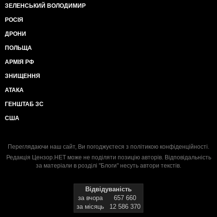
ЗЕЛЕНСЬКИЙ ВОЛОДИМИР
РОСІЯ
ДРОНИ
ПОЛЬЩА
АРМІЯ РФ
ЗНИЩЕННЯ
АТАКА
ГЕНШТАБ ЗС
США
Переглядаючи наш сайт, Ви погоджуєтеся з
політикою конфіденційності
.
Редакція Цензор.НЕТ може не поділяти позицію авторів. Відповідальність
за матеріали в розділі "Блоги" несуть автори текстів.
Відвідуваність
за вчора
657 660
за місяць
12 586 370