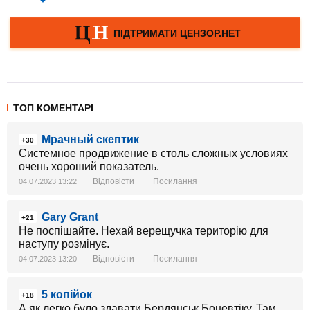
ТОП КОМЕНТАРІ
Мрачный скептик
+30
Системное продвижение в столь сложных условиях
очень хороший показатель.
Відповісти
Посилання
04.07.2023 13:22
Gary Grant
+21
Не поспішайте. Нехай верещучка територію для
наступу розмінує.
Відповісти
Посилання
04.07.2023 13:20
5 копійок
+18
А як легко було здавати Бердянськ Боневтіку. Там