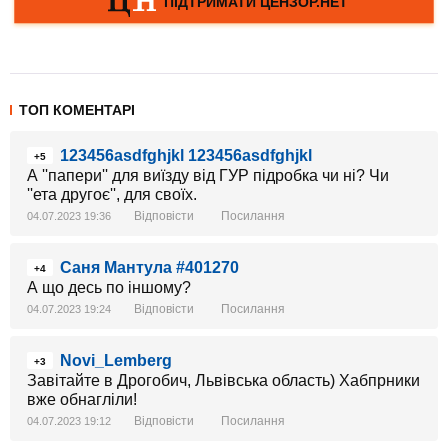
ТОП КОМЕНТАРІ
123456asdfghjkl 123456asdfghjkl
+5
А ''папери'' для виїзду від ГУР підробка чи ні? Чи
''ета другоє'', для своїх.
Відповісти
Посилання
04.07.2023 19:36
Саня Мантула #401270
+4
А що десь по іншому?
Відповісти
Посилання
04.07.2023 19:24
Novi_Lemberg
+3
Завітайте в Дрогобич, Львівська область) Хабпрники
вже обнагліли!
Відповісти
Посилання
04.07.2023 19:12