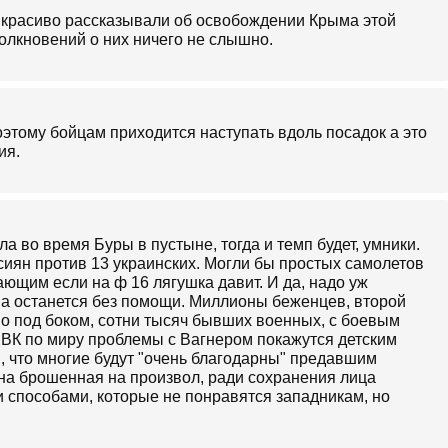
 красиво рассказывали об освобождении Крыма этой
олкновений о них ничего не слышно.
оэтому бойцам приходится наступать вдоль посадок а это
ия.
а во время Буры в пустыне, тогда и темп будет, умники.
сиян против 13 украинских. Могли бы простых самолетов
ющим если на ф 16 лягушка давит. И да, надо уж
ина останется без помощи. Миллионы беженцев, второй
о под боком, сотни тысяч бывших военных, с боевым
ЧВК по миру проблемы с Вагнером покажутся детским
м, что многие будут "очень благодарны" предавшим
ана брошенная на произвол, ради сохранения лица
и способами, которые не понравятся западникам, но