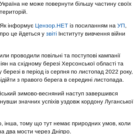
Україна не може повернути більшу частину своїх
територій.
Як інформує
Цензор.НЕТ
із посиланням на
УП
,
про це йдеться у
звіті
Інституту вивчення війни
сили проводили повільні та поступові кампанії
іян на східному березі Херсонської області та
 березі в період із серпня по листопад 2022 року,
ідійти з правого берега в середині листопада.
йський зимово-весняний наступ завершився
ягнувши значних успіхів уздовж кордону Луганської
но, інша, тому що тут немає природних умов, коли
а два мости через Дніпро.