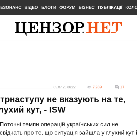
РЕЗОНАНС
ВІДЕО
БЛОГИ
ФОРУМ
БІЗНЕС
ПУБЛІКАЦІЇ
КОЛ
7 289
17
05.07.23 06:22
трнаступу не вказують на те,
ухий кут, - ISW
Поточні темпи операцій українських сил не
свідчать про те, що ситуація зайшла у глухий кут і