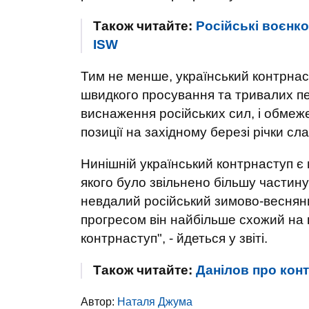
Також читайте:
Російські воєнк
ISW
Тим не менше, український контрнас
швидкого просування та тривалих пері
виснаження російських сил, і обмеж
позиції на західному березі річки сл
Нинішній український контрнаступ є 
якого було звільнено більшу частину 
невдалий російський зимово-весняни
прогресом він найбільше схожий на 
контрнаступ", - йдеться у звіті.
Також читайте:
Данілов про конт
Автор:
Наталя Джума