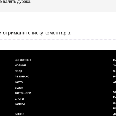
е валять дурака.
 отриманні списку коментарів.
ЦЕНЗОР.НЕТ
М
НОВИНИ
З
ПОДІЇ
З
РЕЗОНАНС
Р
ФОТО
А
ВІДЕО
О
ФОТОШОПИ
К
БЛОГИ
З
ФОРУМ
Р
БІЗНЕС
Д