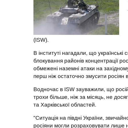
(ISW).
В інституті нагадали, що українські 
блокування районів концентрації рос
обмежені наземні атаки на західному
перш ніж остаточно змусити росіян в
Водночас в ISW зауважили, що росі
трохи більше, ніж за місяць, не дос
та Харківської областей.
"Ситуація на півдні України, звичай
росіяни могли розраховувати лише н