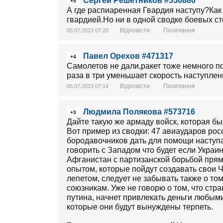
Сергей Решетников #550880
+5
А где распиаренная Гвардия наступу?Как
гвардией.Но ни в одной сводке боевых ст
Відповісти
Посилання
05.07.2023 07:20
Павел Орехов #471317
+4
Самолетов не дали,ракет тоже немного п
раза в три уменьшает скорость наступлен
Відповісти
Посилання
05.07.2023 07:14
Людмила Полякова #573716
+3
Дайте такую же армаду войск, которая был
Вот пример из сводки: 47 авиаударов рос
бородавочников дать для помощи наступа
говорить с Западом что будет если Укра
Афганистан с партизанской борьбой прям
опытом, которые пойдут создавать свои 
лепетом, следует не забывать также о то
союзникам. Уже не говорю о том, что стр
путина, начнет привлекать деньги любым
которые они будут вынуждены терпеть.