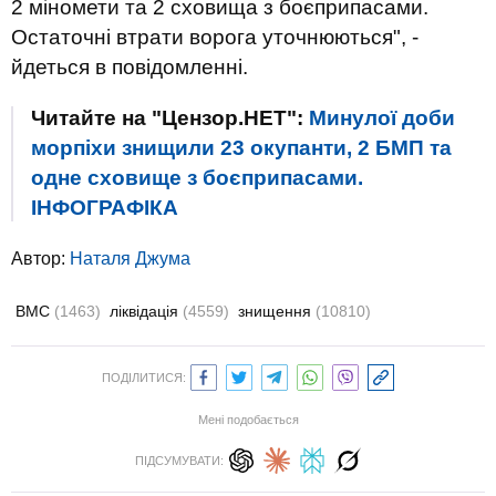
2 міномети та 2 сховища з боєприпасами.
Остаточні втрати ворога уточнюються", -
йдеться в повідомленні.
Читайте на "Цензор.НЕТ":
Минулої доби
морпіхи знищили 23 окупанти, 2 БМП та
одне сховище з боєприпасами.
ІНФОГРАФІКА
Автор:
Наталя Джума
ВМС
(1463)
ліквідація
(4559)
знищення
(10810)
ПОДІЛИТИСЯ:
Мені подобається
ПІДСУМУВАТИ: