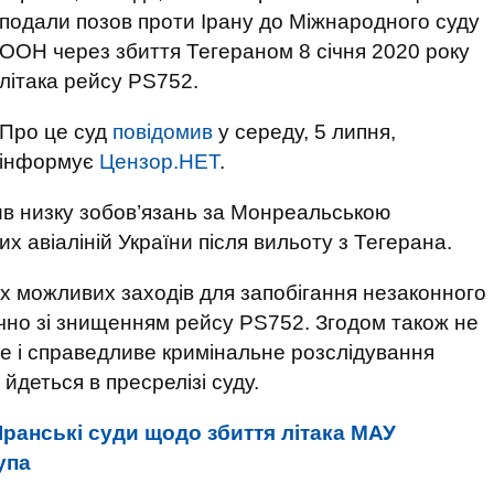
подали позов проти Ірану до Міжнародного суду
ООН через збиття Тегераном 8 січня 2020 року
літака рейсу PS752.
Про це суд
повідомив
у середу, 5 липня,
інформує
Цензор.НЕТ
.
шив низку зобов’язань за Монреальською
х авіаліній України після вильоту з Тегерана.
сіх можливих заходів для запобігання незаконного
чно зі знищенням рейсу PS752. Згодом також не
е і справедливе кримінальне розслідування
 йдеться в пресрелізі суду.
Іранські суди щодо збиття літака МАУ
упа