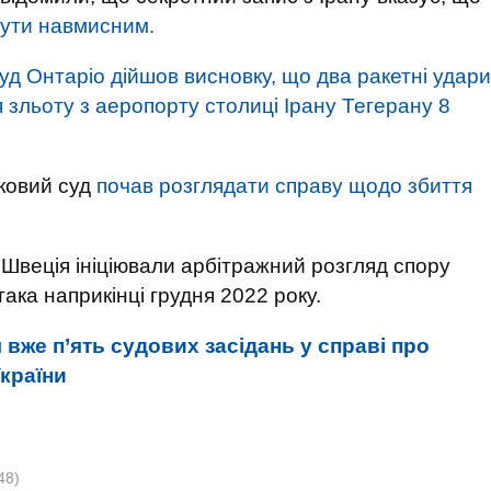
бути навмисним.
д Онтаріо дійшов висновку, що два ракетні удари
я зльоту з аеропорту столиці Ірану Тегерану 8
ьковий суд
почав розглядати справу щодо збиття
 Швеція ініціювали арбітражний розгляд спору
ака наприкінці грудня 2022 року.
я вже п’ять судових засідань у справі про
України
48)