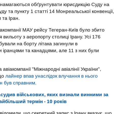
я намагаються обґрунтувати юрисдикцію Суду на
Суду та пункту 1 статті 14 Монреальської конвенції,
 та Іран.
іакомпанії МАУ рейсу Тегеран-Київ було збито
ля вильоту з аеропорту столиці Ірану. Усі 176
ебували на борту літака загинули в
и іранцями та канадцями, але 11 з них були
авіакомпанії "Міжнародні авіалінії України",
 що
лайнер впав унаслідок влучання в нього
ін був справним.
асудив військових, яких визнали винними за
найбільший термін - 10 років
відомили, що секретний запис з Ірану вказує, що