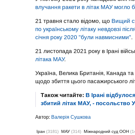
влучання ракети в літак МАУ могло 
21 травня стало відомо, що
Вищий су
по українському літаку невдовзі післ
січня року 2020 "були навмисними"
.
21 листопада 2021 року в Ірані війс
літака МАУ
.
Україна, Велика Британія, Канада та
щодо збиття цього пасажирського літ
Також читайте:
В Ірані відбулос
збитий літак МАУ, - посольство 
Автор:
Валерiя Сушкова
Іран
(3181)
МАУ
(314)
Міжнародний суд ООН
(1