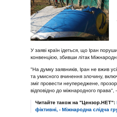
У заяві країн ідеться, що Іран пору
конвенцією, збивши літак Міжнародни
"На думку заявників, Іран не вжив у
та умисного вчинення злочину, вклю
зміг провести неупереджене, прозор
відповідно до міжнародного права", -
Читайте також на "Цензор.НЕТ":
фіктивні, - Міжнародна слідча гр