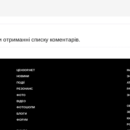
 отриманні списку коментарів.
ЦЕНЗОР.НЕТ
М
НОВИНИ
З
ПОДІЇ
А
РЕЗОНАНС
Р
ФОТО
З
ВІДЕО
О
ФОТОШОПИ
З
БЛОГИ
К
ФОРУМ
Р