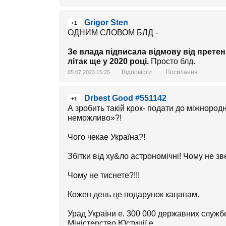
Grigor Sten
+1
ОДНИМ СЛОВОМ БЛД -
Зе влада підписала відмову від претен
літак ще у 2020 році.
Просто блд.
Відповісти
Посилання
05.07.2023 15:25
Drbest Good #551142
+1
А зробить такій крок- подати до міжнородно
неможливо»?!
Чого чекае Україна?!
Збітки від ху&ло астрономічні! Чому не з
Чому не тиснете?!!!
Кожен день це подарунок кацапам.
Урад України е. 300 000 державних служб
Міністерство Юстиції е.