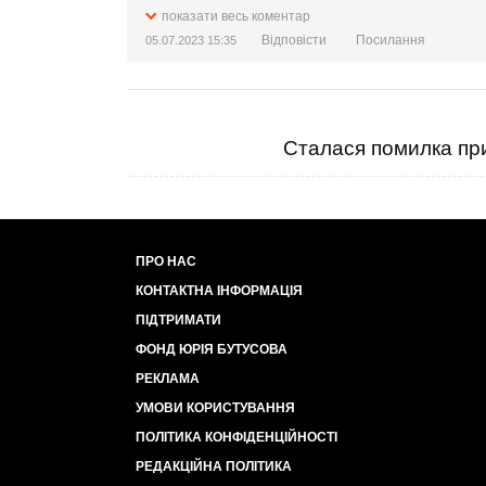
Міністерство закордонних справ на місті.
показати весь коментар
Відповісти
Посилання
05.07.2023 15:35
А позива нема.
Сталася помилка при
ПРО НАС
КОНТАКТНА ІНФОРМАЦІЯ
ПІДТРИМАТИ
ФОНД ЮРІЯ БУТУСОВА
РЕКЛАМА
УМОВИ КОРИСТУВАННЯ
ПОЛІТИКА КОНФІДЕНЦІЙНОСТІ
РЕДАКЦІЙНА ПОЛІТИКА