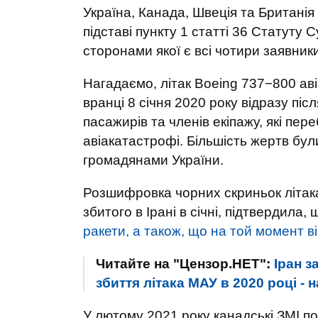
Україна, Канада, Швеція та Британі
підставі пункту 1 статті 36 Статуту 
сторонами якої є всі чотири заявники
Нагадаємо, літак Boeing 737−800 ав
вранці 8 січня 2020 року відразу піс
пасажирів та членів екіпажу, які пер
авіакатастрофі. Більшість жертв бул
громадянами України.
Розшифровка чорних скриньок літака 
збитого в Ірані в січні, підтвердила,
ракети, а також, що на той момент в
Читайте на "Цензор.НЕТ":
Іран з
збиття літака МАУ в 2020 році - 
У лютому 2021 року канадські ЗМІ по