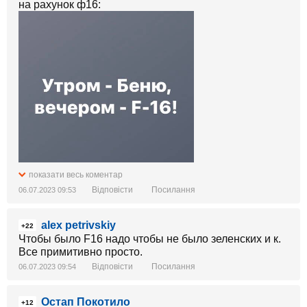
на рахунок ф16:
показати весь коментар
Відповісти
Посилання
06.07.2023 09:53
можна навпаки, тількаи беню вперьод ...
як там було у 2019 - "ДУМАЙТЕ"...
alex petrivskiy
+22
Чтобы было F16 надо чтобы не было зеленских и к.
Все примитивно просто.
Відповісти
Посилання
06.07.2023 09:54
Остап Покотило
+12