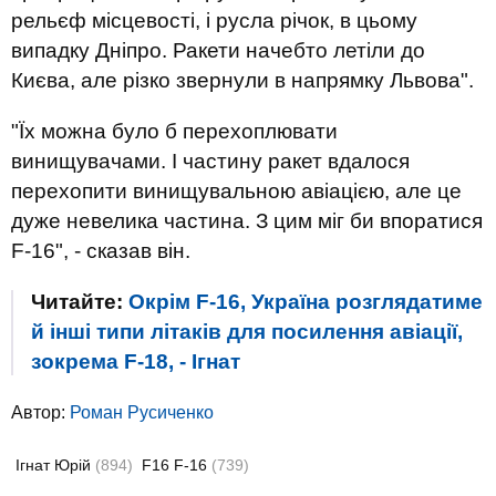
рельєф місцевості, і русла річок, в цьому
випадку Дніпро. Ракети начебто летіли до
Києва, але різко звернули в напрямку Львова".
"Їх можна було б перехоплювати
винищувачами. І частину ракет вдалося
перехопити винищувальною авіацією, але це
дуже невелика частина. З цим міг би впоратися
F-16", - сказав він.
Читайте:
Окрім F-16, Україна розглядатиме
й інші типи літаків для посилення авіації,
зокрема F-18, - Ігнат
Автор:
Роман Русиченко
Ігнат Юрій
(894)
F16 F-16
(739)