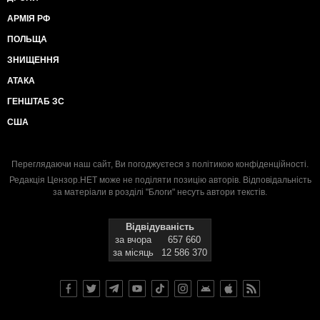
АРМІЯ РФ
ПОЛЬЩА
ЗНИЩЕННЯ
АТАКА
ГЕНШТАБ ЗС
США
Переглядаючи наш сайт, Ви погоджуєтеся з
політикою конфіденційності
.
Редакція Цензор.НЕТ може не поділяти позицію авторів. Відповідальність
за матеріали в розділі "Блоги" несуть автори текстів.
Відвідуваність
за вчора
657 660
за місяць
12 586 370