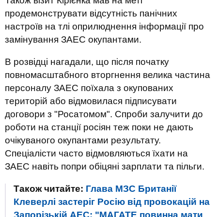
Також візит Кірієнка мав на меті
продемонструвати відсутність панічних
настроїв на тлі оприлюднення інформації про
замінування ЗАЕС окупантами.
В розвідці нагадали, що після початку
повномасштабного вторгнення велика частина
персоналу ЗАЕС поїхала з окупованих
територій або відмовилася підписувати
договори з "Росатомом". Спроби залучити до
роботи на станції росіян теж поки не дають
очікуваного окупантами результату.
Спеціалісти часто відмовляються їхати на
ЗАЕС навіть попри обіцяні зарплати та пільги.
Також читайте:
Глава МЗС Британії
Клеверлі застеріг Росію від провокацій на
Запорізькій АЕС: "МАГАТЕ повинна мати