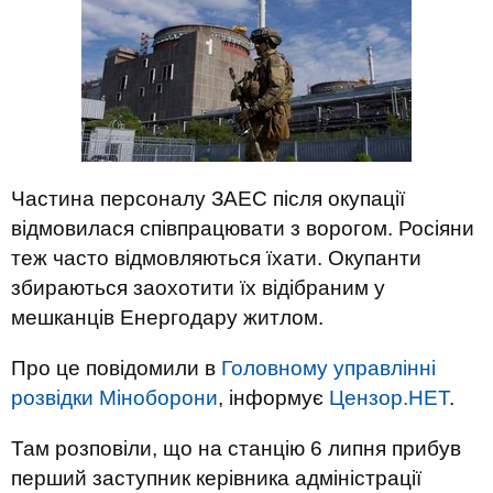
Частина персоналу ЗАЕС після окупації
відмовилася співпрацювати з ворогом. Росіяни
теж часто відмовляються їхати. Окупанти
збираються заохотити їх відібраним у
мешканців Енергодару житлом.
Про це повідомили в
Головному управлінні
розвідки Міноборони
, інформує
Цензор.НЕТ
.
Там розповіли, що на станцію 6 липня прибув
перший заступник керівника адміністрації