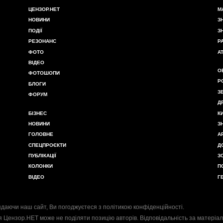
ЦЕНЗОР.НЕТ
М
НОВИНИ
З
ПОДІЇ
З
РЕЗОНАНС
Р
ФОТО
А
ВІДЕО
О
ФОТОШОПИ
Р
БЛОГИ
З
ФОРУМ
Д
БІЗНЕС
К
НОВИНИ
З
ГОЛОВНЕ
А
СПЕЦПРОЄКТИ
Д
ПУБЛІКАЦІЇ
З
КОЛОНКИ
П
ВІДЕО
Г
даючи наш сайт, Ви погоджуєтеся з
політикою конфіденційності
.
я Цензор.НЕТ може не поділяти позицію авторів. Відповідальність за матеріал