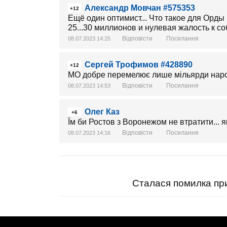
Александр Мовчан #575353
+12
Ещё один оптимист... Что такое для Орд
25...30 миллионов и нулевая жалость к с
Відповісти
Посилання
08.07.2023 14:25
Сергей Трофимов #428890
+12
МО добре перемелює лише мільярди наро
Відповісти
Посилання
08.07.2023 14:53
Олег Каз
+6
Їм би Ростов з Воронежом не втратити... як
Відповісти
Посилання
08.07.2023 14:16
Сталася помилка при