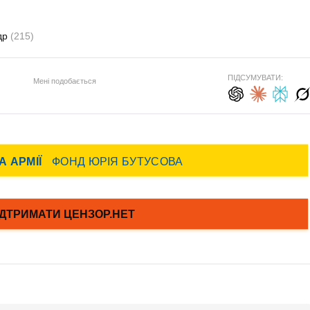
др
(215)
ПІДСУМУВАТИ:
Мені подобається