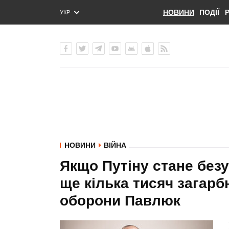
НОВИНИ
ПОДІЇ
УКР
ENG
РУС
НОВИНИ
ВІЙНА
Якщо Путіну стане безу
ще кілька тисяч загарбн
оборони Павлюк