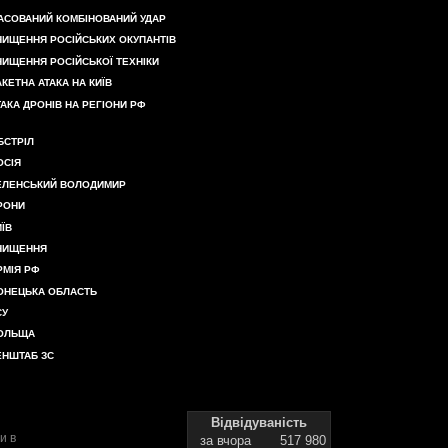
АСОВАНИЙ КОМБІНОВАНИЙ УДАР
НИЩЕННЯ РОСІЙСЬКИХ ОКУПАНТІВ
НИЩЕННЯ РОСІЙСЬКОЇ ТЕХНІКИ
АКЕТНА АТАКА НА КИЇВ
ТАКА ДРОНІВ НА РЕГІОНИ РФ
БСТРІЛ
ОСІЯ
ЕЛЕНСЬКИЙ ВОЛОДИМИР
РОНИ
ИЇВ
НИЩЕННЯ
РМІЯ РФ
ОНЕЦЬКА ОБЛАСТЬ
СУ
ОЛЬЩА
ЕНШТАБ ЗС
Відвідуваність
и в
за вчора
517 980