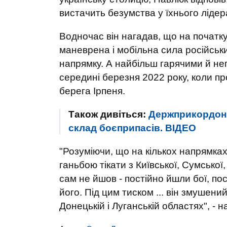
вистачить безумства у їхнього лідер
Водночас він нагадав, що на почат
маневрена і мобільна сила російськ
напрямку. А найбільш гарячими й не
середині березня 2022 року, коли пр
берега Ірпеня.
Також дивіться:
Держприкордонн
склад боєприпасів. ВIДЕО
"Розуміючи, що на кількох напрямках
ганьбою тікати з Київської, Сумської
сам не йшов - постійно йшли бої, по
його. Під цим тиском ... він змушен
Донецькій і Луганській областях", - 