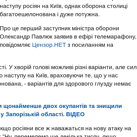
наступу росіян на Київ, однак оборона столиці
багатоешелонована і дуже потужна.
Про це перший заступник міністра оборони
Олександр Павлюк заявив в ефірі телемарафону,
повідомляє
Цензор.НЕТ
з посиланням на
. У хворій голові можливі різні варіанти, але сил
о наступу на Київ, враховуючи те, що у нас
ована, - варіантів для здорового глузду немає
ли щонайменше двох окупантів та знищили
у Запорізькій області. ВIДЕО
кщо росіяни все ж наважаться на нову атаку на
: "Ну, перемелемо ще декілька тисяч, якщо