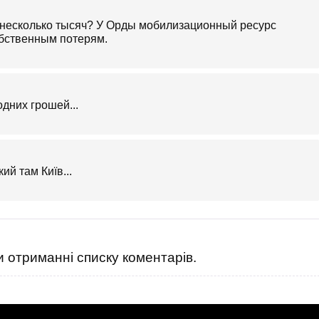
ы несколько тысяч? У Орды мобилизационный ресурс
обственным потерям.
дних грошей...
ий там Київ...
 отриманні списку коментарів.