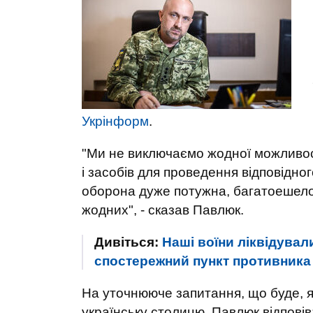
Укрінформ
.
"Ми не виключаємо жодної можливості
і засобів для проведення відповідног
оборона дуже потужна, багатоешелон
жодних", - сказав Павлюк.
Дивіться:
Наші воїни ліквідува
спостережний пункт противника 
На уточнююче запитання, що буде, я
українську столицю, Павлюк відповів