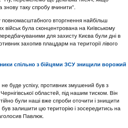
а знову таку спробу вчинити".
ку повномасштабного вторгнення найбільш
их військ була сконцентрована на Київському
передбачуваними для захисту Києва були дні в
отивник захопив плацдарм на території лівого
ики спільно з бійцями ЗСУ знищили ворожий
 не буде успіху, противник змушений був з
, Чернігівської областей, під нашим тиском. Він
стійно були наші вже спроби оточити і знищити
ий був залишити цю територію і зосередитись на
наголосив Павлюк.