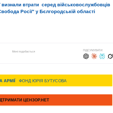
ії визнали втрати серед військовослужбовців
"Свобода Росії" у Бєлгородській області
ПІДСУМУВАТИ:
Мені подобається