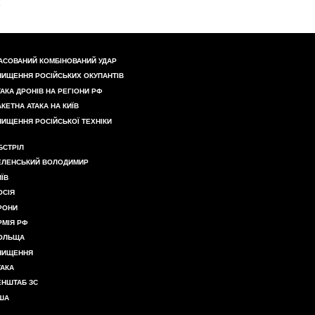
АСОВАНИЙ КОМБІНОВАНИЙ УДАР
НИЩЕННЯ РОСІЙСЬКИХ ОКУПАНТІВ
ТАКА ДРОНІВ НА РЕГІОНИ РФ
АКЕТНА АТАКА НА КИЇВ
НИЩЕННЯ РОСІЙСЬКОЇ ТЕХНІКИ
БСТРІЛ
ЕЛЕНСЬКИЙ ВОЛОДИМИР
ИЇВ
ОСІЯ
РОНИ
РМІЯ РФ
ОЛЬЩА
НИЩЕННЯ
ТАКА
ЕНШТАБ ЗС
ША