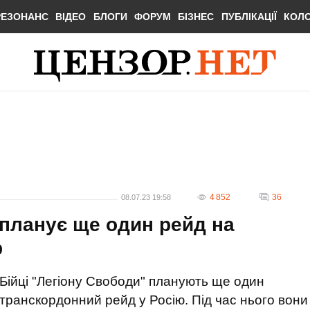
РЕЗОНАНС
ВІДЕО
БЛОГИ
ФОРУМ
БІЗНЕС
ПУБЛІКАЦІЇ
КОЛ
4 852
36
08.07.23 19:58
 планує ще один рейд на
р
Бійці "Легіону Свободи" планують ще один
транскордонний рейд у Росію. Під час нього вони