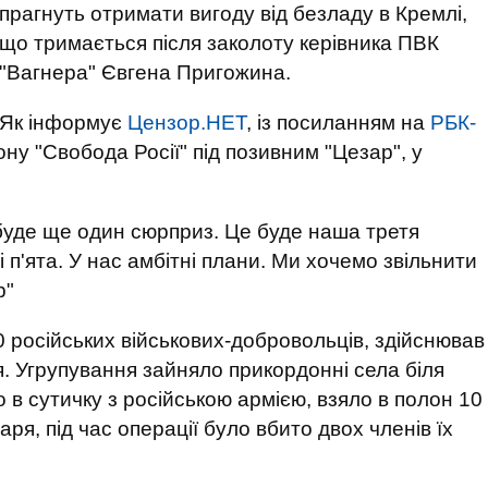
прагнуть отримати вигоду від безладу в Кремлі,
що тримається після заколоту керівника ПВК
"Вагнера" Євгена Пригожина.
Як інформує
Цензор.НЕТ
, із посиланням на
РБК-
ону "Свобода Росії" під позивним "Цезар", у
 буде ще один сюрприз. Це буде наша третя
і п'ята. У нас амбітні плани. Ми хочемо звільнити
р"
0 російських військових-добровольців, здійснював
я. Угрупування зайняло прикордонні села біля
о в сутичку з російською армією, взяло в полон 10
ря, під час операції було вбито двох членів їх