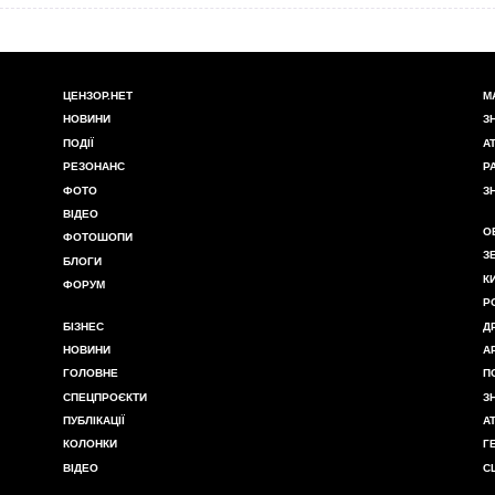
ЦЕНЗОР.НЕТ
М
НОВИНИ
З
ПОДІЇ
А
РЕЗОНАНС
Р
ФОТО
З
ВІДЕО
О
ФОТОШОПИ
З
БЛОГИ
К
ФОРУМ
Р
БІЗНЕС
Д
НОВИНИ
А
ГОЛОВНЕ
П
СПЕЦПРОЄКТИ
З
ПУБЛІКАЦІЇ
А
КОЛОНКИ
Г
ВІДЕО
С