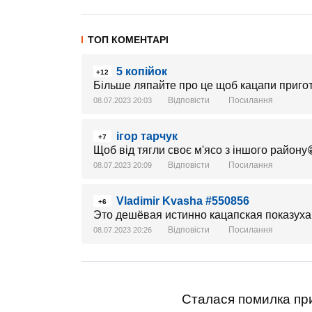
ТОП КОМЕНТАРІ
5 копійок
+12
Більше ляпайте про це щоб кацапи приго
Відповісти
Посилання
08.07.2023 20:03
ігор тарчук
+7
Щоб від тягли своє м'ясо з іншого району
Відповісти
Посилання
08.07.2023 20:09
Vladimir Kvasha #550856
+6
Это дешёвая истинно кацапская показуха
Відповісти
Посилання
08.07.2023 20:26
Сталася помилка при