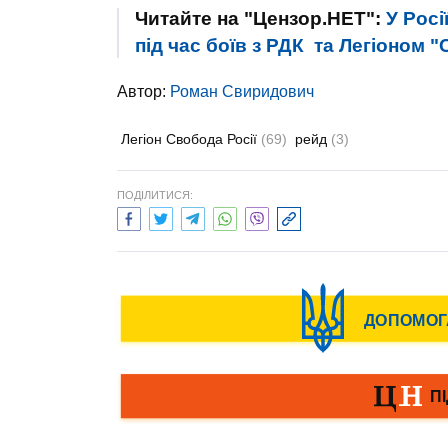
Читайте на "Цензор.НЕТ":
У Рос
під час боїв з РДК та Легіоном 
Автор:
Роман Свиридович
Легіон Свобода Росії
(69)
рейд
(3)
ПОДІЛИТИСЯ: