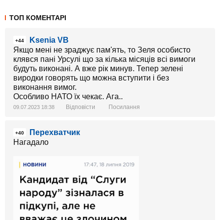
ТОП КОМЕНТАРІ
Ksenia VB
+44
Якщо мені не зраджує пам'ять, то Зеля особисто
клявся пані Урсулі що за кілька місяців всі вимоги
будуть виконані. А вже рік минув. Тепер зелені
виродки говорять що можна вступити і без
виконання вимог.
Особливо НАТО їх чекає. Ага..
Відповісти
Посилання
09.07.2023 18:38
Перехватчик
+40
Нагадало