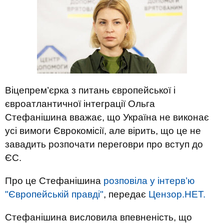
Віцепрем’єрка з питань європейської і
євроатлантичної інтеграції Ольга
Стефанішина вважає, що Україна не виконає
усі вимоги Єврокомісії, але вірить, що це не
завадить розпочати переговри про вступ до
ЄС.
Про це Стефанішина
розповіла у інтерв’ю
"Європейській правді"
, передає
Цензор.НЕТ.
Стефанішина висловила впевненість, що