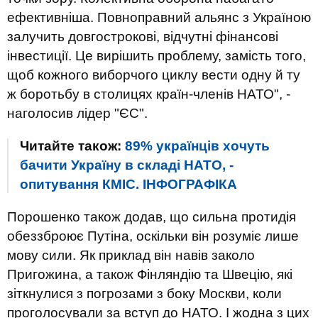
ефективніша. Повноправний альянс з Україною
залучить довгострокові, відчутні фінансові
інвестиції. Це вирішить проблему, замість того,
щоб кожного виборчого циклу вести одну й ту
ж боротьбу в столицях країн-членів НАТО", -
наголосив лідер "ЄС".
Читайте також:
89% українців хочуть
бачити Україну в складі НАТО, -
опитування КМІС. ІНФОГРАФІКА
Порошенко також додав, що сильна протидія
обеззброює Путіна, оскільки він розуміє лише
мову сили. Як приклад він навів заколо
Пригожина, а також Фінляндію та Швецію, які
зіткнулися з погрозами з боку Москви, коли
проголосували за вступ до НАТО. І жодна з цих