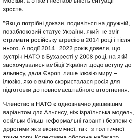
Москви, а отже і нестабільність ситуації
зросте.
"Якщо потрібні докази, подивіться на дружній,
позаблоковий статус України, який не зміг
стримати російську агресію в 2014 році і після
нього. А події 2014 і 2022 років довели, що
зустріч НАТО в Бухаресті у 2008 році, на якій
заохочувалися амбіції України щодо вступу до
альянсу, дала Європі лише ілюзію миру –
ілюзію, якою вміло скористалася росія для
підготовки до повномасштабного вторгнення.
Членство в НАТО є однозначно дешевшим
варіантом для Альянсу, ніж ізраїльська модель,
оскільки більш неформальні гарантії безпеки є
дорогими як з економічної, так і з політичної
точки зору. Колективна оборона набагато