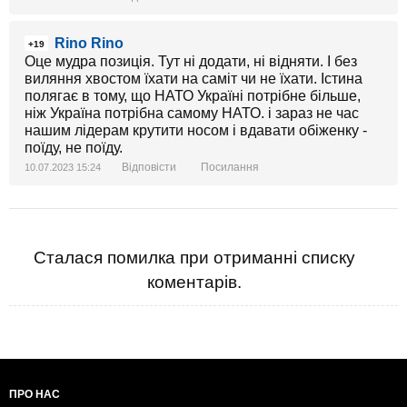
Rino Rino
+19
Оце мудра позиція. Тут ні додати, ні відняти. І без
виляння хвостом їхати на саміт чи не їхати. Істина
полягає в тому, що НАТО Україні потрібне більше,
ніж Україна потрібна самому НАТО. і зараз не час
нашим лідерам крутити носом і вдавати обіженку -
поїду, не поїду.
Відповісти
Посилання
10.07.2023 15:24
Сталася помилка при отриманні списку
коментарів.
ПРО НАС