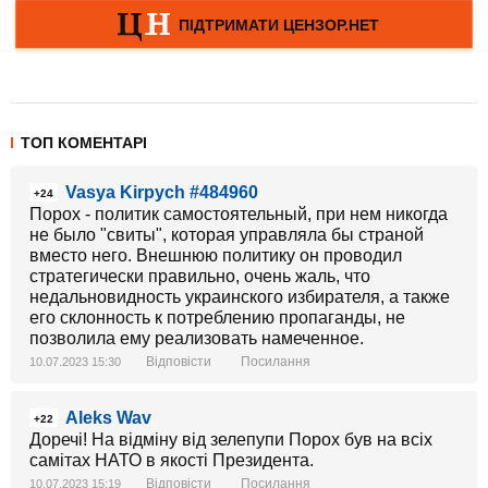
ТОП КОМЕНТАРІ
Vasya Kirpych #484960
+24
Порох - политик самостоятельный, при нем никогда
не было "свиты", которая управляла бы страной
вместо него. Внешнюю политику он проводил
стратегически правильно, очень жаль, что
недальновидность украинского избирателя, а также
его склонность к потреблению пропаганды, не
позволила ему реализовать намеченное.
Відповісти
Посилання
10.07.2023 15:30
Aleks Wav
+22
Доречі! На відміну від зелепупи Порох був на всіх
самітах НАТО в якості Президента.
Відповісти
Посилання
10.07.2023 15:19