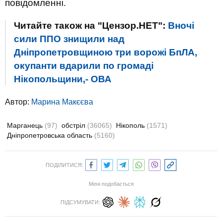
повідомленні.
Читайте також на "Цензор.НЕТ":
Вночі
сили ППО знищили над
Дніпропетровщиною три ворожі БпЛА,
окупанти вдарили по громаді
Нікопольщини,- ОВА
Автор:
Марина Макєєва
Марганець
(97)
обстріл
(36065)
Нікополь
(1571)
Дніпропетровська область
(5160)
ПОДІЛИТИСЯ:
Мені подобається
ПІДСУМУВАТИ: