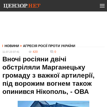
НОВИНИ
АГРЕСІЯ РОСІЇ ПРОТИ УКРАЇНИ
420
0
11.07.23 07:41
Вночі росіяни двічі
обстріляли Марганецьку
громаду з важкої артилерії,
під ворожим вогнем також
опинився Нікополь, - ОВА