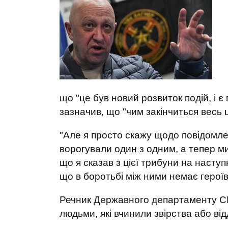
що "це був новий розвиток подій, і є 
зазначив, що "чим закінчиться весь 
"Але я просто скажу щодо повідомлен
ворогували один з одним, а тепер м
що я сказав з цієї трибуни на наступн
що в боротьбі між ними немає героїв
Речник Державного департаменту СШ
людьми, які вчинили звірства або від