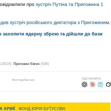
повідомляли про
зустріч Путіна та Пригожина 1
рдив зустріч російського диктатора з Пригожиним
.
р захопити ядерну зброю та дійшли до бази
(13519)
Пригожин Євген
(508)
ПІДСУМУВАТИ:
Мені подобається