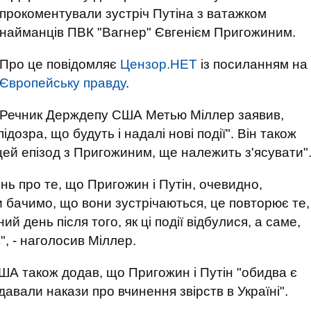
прокоментували зустріч Путіна з ватажком
найманців ПВК "Вагнер" Євгенієм Пригожиним.
Про це повідомляє
Цензор.НЕТ
із посиланням на
Європейську правду
.
Речник Держдепу США Метью Міллер заявив,
підозра, що будуть і надалі нові події". Він також
цей епізод з Пригожиним, ще належить з'ясувати"
ь про те, що Пригожин і Путін, очевидно,
и бачимо, що вони зустрічаються, це повторює те,
ий день після того, як ці події відбулися, а саме,
", - наголосив Міллер.
А також додав, що Пригожин і Путін "обидва є
давали накази про вчинення звірств в Україні".