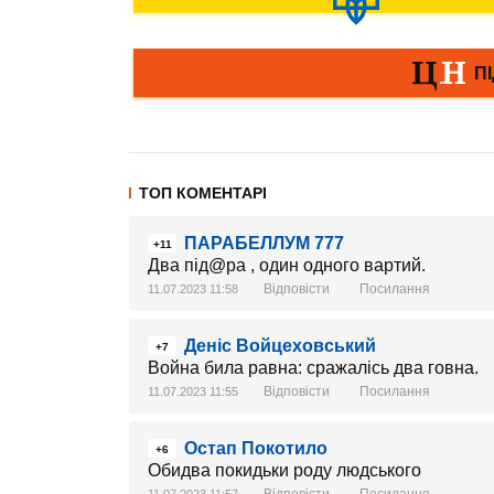
ТОП КОМЕНТАРІ
ПАРАБЕЛЛУМ 777
+11
Два під@ра , один одного вартий.
Відповісти
Посилання
11.07.2023 11:58
Деніс Войцеховський
+7
Война била равна: сражалісь два говна.
Відповісти
Посилання
11.07.2023 11:55
Остап Покотило
+6
Обидва покидьки роду людського