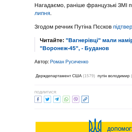
Нагадаємо, раніше французькі ЗМІ 
липня
.
Згодом речник Путіна Пєсков
підтве
Читайте:
"Вагнерівці" мали намі
"Воронеж-45", - Буданов
Автор:
Роман Русиченко
Держдепартамент США
(1579)
путін володимир
ПОДІЛИТИСЯ: