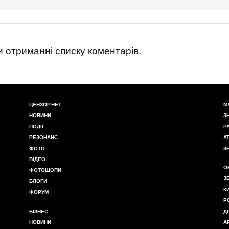
 отриманні списку коментарів.
ЦЕНЗОР.НЕТ
М
НОВИНИ
З
ПОДІЇ
Р
РЕЗОНАНС
А
ФОТО
З
ВІДЕО
О
ФОТОШОПИ
З
БЛОГИ
К
ФОРУМ
Р
БІЗНЕС
Д
НОВИНИ
А