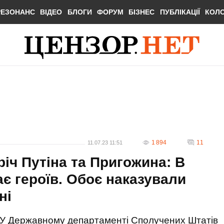
РЕЗОНАНС
ВІДЕО
БЛОГИ
ФОРУМ
БІЗНЕС
ПУБЛІКАЦІЇ
КОЛ
1 894
11
11.07.23 11:51
іч Путіна та Пригожина: В
є героїв. Обоє наказували
ні
У Державному департаменті Сполучених Штатів