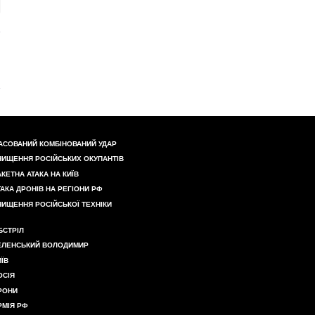
АСОВАНИЙ КОМБІНОВАНИЙ УДАР
НИЩЕННЯ РОСІЙСЬКИХ ОКУПАНТІВ
АКЕТНА АТАКА НА КИЇВ
ТАКА ДРОНІВ НА РЕГІОНИ РФ
НИЩЕННЯ РОСІЙСЬКОЇ ТЕХНІКИ
БСТРІЛ
ЕЛЕНСЬКИЙ ВОЛОДИМИР
ИЇВ
ОСІЯ
РОНИ
РМІЯ РФ