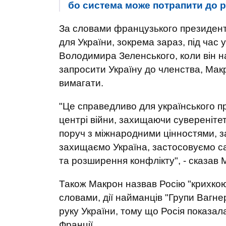
бо система може потрапити до ру
За словами французького президент
для України, зокрема зараз, під час
Володимира Зеленського, коли він 
запросити Україну до членства, Мак
вимагати.
"Це справедливо для українського п
центрі війни, захищаючи суверенітет
поруч з міжнародними цінностями, з
захищаємо Україна, застосовуємо сан
та розширення конфлікту", - сказав 
Також Макрон назвав Росію "крихкою 
словами, дії найманців "Групи Вагнер
руку України, тому що Росія показал
Франції.