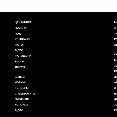
ЦЕНЗОР.НЕТ
М
НОВИНИ
З
ПОДІЇ
З
РЕЗОНАНС
Р
ФОТО
А
ВІДЕО
О
ФОТОШОПИ
К
БЛОГИ
З
ФОРУМ
Р
БІЗНЕС
Д
НОВИНИ
А
ГОЛОВНЕ
З
СПЕЦПРОЄКТИ
П
ПУБЛІКАЦІЇ
Д
КОЛОНКИ
З
ВІДЕО
Г