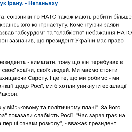
к Ірану, - Нетаньяху
а, союзники по НАТО також мають робити більше
 українського контрнаступу. Коментуючи заяви
назвав "абсурдом" та "слабкістю" небажання НАТО
рон зазначив, що президент України має право
резидента - вимагати, тому що він перебуває в
 своєї країни, своїх людей. Ми маємо стояти
ахищаючи Європу. І це те, що ми робимо - ми
кції щодо Росії, ми б хотіли уникнути ескалації
Макрон.
у військовому та політичному плані". За його
а" показали слабкість Росії. "Час зараз грає на
а перші ознаки розколу", - вважає президент