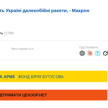
ь Україні далекобійні ракети, - Макрон
ль
(1786)
ПІДСУМУВАТИ:
Мені подобається