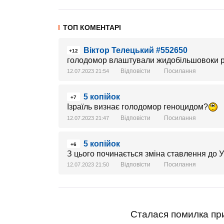
ТОП КОМЕНТАРІ
Віктор Телецький #552650
+12
голодомор влаштували жидобільшовоки р
Відповісти
Посилання
12.07.2023 21:54
5 копійок
+7
Ізраїль визнає голодомор геноцидом?
Відповісти
Посилання
12.07.2023 21:47
5 копійок
+6
З цього починається зміна ставлення до У
Відповісти
Посилання
12.07.2023 21:50
Сталася помилка при