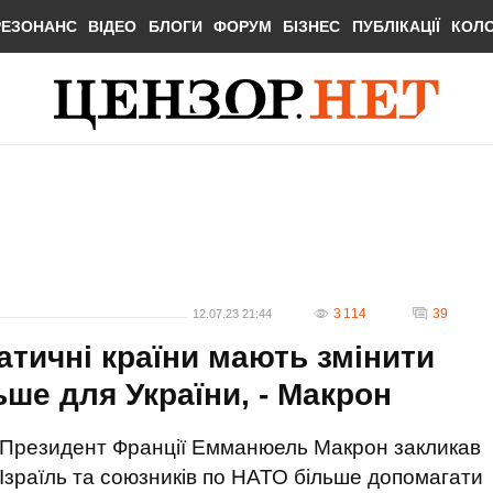
РЕЗОНАНС
ВІДЕО
БЛОГИ
ФОРУМ
БІЗНЕС
ПУБЛІКАЦІЇ
КОЛ
3 114
39
12.07.23 21:44
ратичні країни мають змінити
ьше для України, - Макрон
Президент Франції Емманюель Макрон закликав
Ізраїль та союзників по НАТО більше допомагати