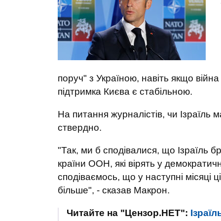
поруч" з Україною, навіть якщо війн
підтримка Києва є стабільною.
На питання журналістів, чи Ізраїль м
ствердно.
"Так, ми б сподівалися, що Ізраїль б
країни ООН, які вірять у демократич
сподіваємось, що у наступні місяці 
більше", - сказав Макрон.
Читайте на "Цензор.НЕТ":
Ізраїл