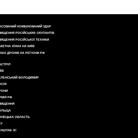
АСОВАНИЙ КОМБІНОВАНИЙ УДАР
НИЩЕННЯ РОСІЙСЬКИХ ОКУПАНТІВ
НИЩЕННЯ РОСІЙСЬКОЇ ТЕХНІКИ
АКЕТНА АТАКА НА КИЇВ
ТАКА ДРОНІВ НА РЕГІОНИ РФ
БСТРІЛ
ИЇВ
ЕЛЕНСЬКИЙ ВОЛОДИМИР
ОСІЯ
РОНИ
РМІЯ РФ
НИЩЕННЯ
ОЛЬЩА
ОНЕЦЬКА ОБЛАСТЬ
СУ
ЕНШТАБ ЗС