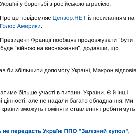
Україні у боротьбі з російською агресією.
Про це повідомляє
Цензор.НЕТ
із посиланням на
Голос Америки
.
Президент Франції пообіцяв продовжувати "бути
а буде "війною на виснаження", додавши, що
ав би збільшити допомогу Україні, Макрон відпові
ратиме більше участі в питанні України. Є й інші
ні цінності, але не надали багато обладнання. Ми
ці країни зможуть поміняти ставлення і робитимуть
ь не передасть Україні ППО "Залізний купол",