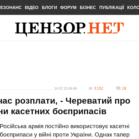
РЕЗОНАНС
ВІДЕО
БЛОГИ
ФОРУМ
БІЗНЕС
ПУБЛІКАЦІЇ
КОЛ
3 152
18
14.07.23 09:49
ас розплати, - Череватий про
и касетних боєприпасів
Російська армія постійно використовує касетні
боєприпаси у війні проти України. Однак тапер