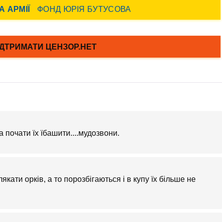
почати їх їбашити....мудозвони.
лякати орків, а то порозбігаються і в купу їх більше не