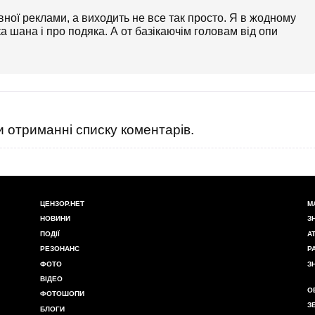
вної реклами, а виходить не все так просто. Я в жодному
ка шана і про подяка. А от базікаючім головам від опи
 отриманні списку коментарів.
ЦЕНЗОР.НЕТ
М
НОВИНИ
З
ПОДІЇ
А
РЕЗОНАНС
Р
ФОТО
З
ВІДЕО
О
ФОТОШОПИ
З
БЛОГИ