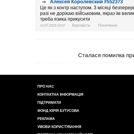
Алексей Королевский #552373
+9
Це як з контр наступом. 3 місяці безперер
разі не дорікаю військовим, якраз їм вели
треба язика прикусити
Відповісти
Посилання
14.07.2023 10:07
Сталася помилка при
ПРО НАС
КОНТАКТНА ІНФОРМАЦІЯ
ПІДТРИМАТИ
ФОНД ЮРІЯ БУТУСОВА
РЕКЛАМА
УМОВИ КОРИСТУВАННЯ