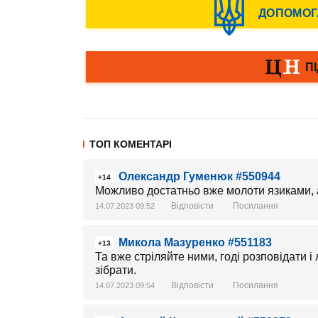
ТОП КОМЕНТАРІ
Олександр Гуменюк #550944
+14
Можливо достатньо вже молоти язиками, а 
Відповісти
Посилання
14.07.2023 09:52
Микола Мазуренко #551183
+13
Та вже стріляйте ними, годі розповідати і 
зібрати.
Відповісти
Посилання
14.07.2023 09:54