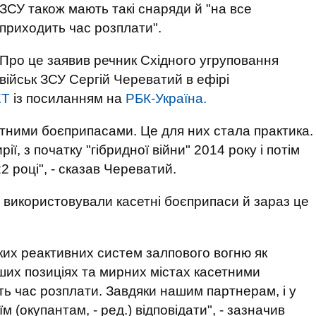
ЗСУ також мають такі снаряди й "на все
приходить час розплати".
Про це заявив речник Східного угруповання
військ ЗСУ Сергій Череватий в ефірі
ЕТ
із посиланням на
РБК-Україна.
етними боєприпасами. Це для них стала практика.
ії, з початку "гібридної війни" 2014 року і потім
 році", - сказав Череватий.
о використовували касетні боєприпаси й зараз це
аких реактивних систем залпового вогню як
аших позиціях та мирних містах касетними
ь час розплати. Завдяки нашим партнерам, і у
м (окупантам, - ред.) відповідати", - зазначив