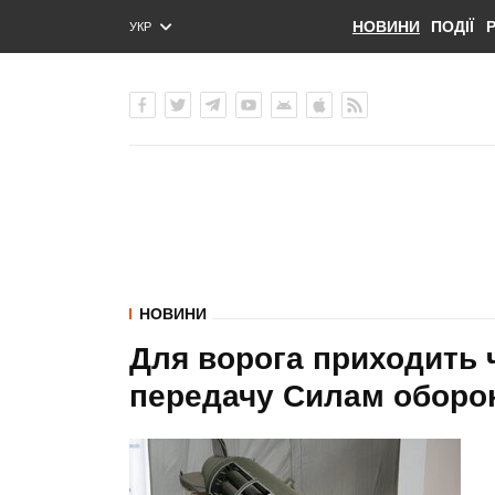
НОВИНИ
ПОДІЇ
УКР
ENG
РУС
НОВИНИ
Для ворога приходить ч
передачу Силам оборон