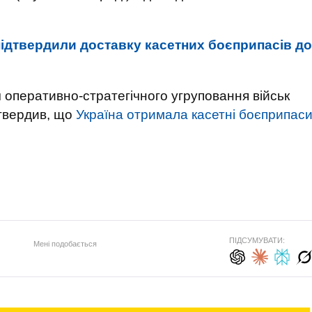
ідтвердили доставку касетних боєприпасів до
оперативно-стратегічного угруповання військ
дтвердив, що
Україна отримала касетні боєприпас
)
ПІДСУМУВАТИ:
Мені подобається