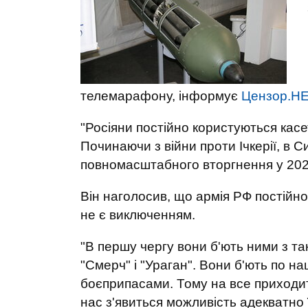
телемарафону, інформує
Цензор.Н
"Росіяни постійно користуються кас
Починаючи з війни проти Ічкерії, в Сир
повномасштабного вторгнення у 2022
Він наголосив, що армія РФ постійн
не є виключенням.
"В першу чергу вони б'ють ними з т
"Смерч" і "Ураган". Вони б'ють по н
боєприпасами. Тому на все приходит
нас з'явиться можливість адекватно ї