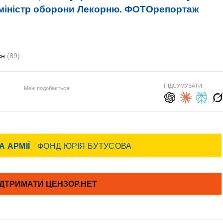
- міністр оборони Лекорню. ФОТОрепортаж
єн
(89)
ПІДСУМУВАТИ:
Мені подобається