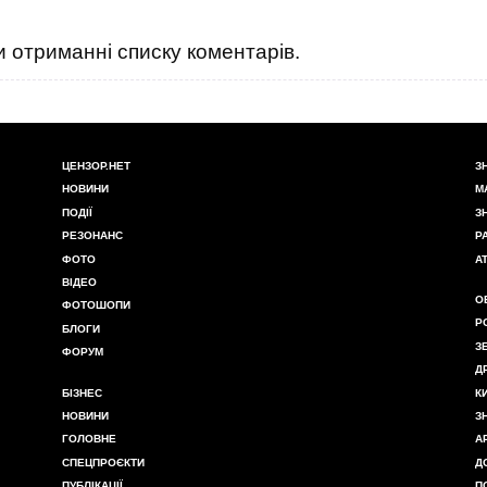
 отриманні списку коментарів.
ЦЕНЗОР.НЕТ
З
НОВИНИ
М
ПОДІЇ
З
РЕЗОНАНС
Р
ФОТО
А
ВІДЕО
О
ФОТОШОПИ
Р
БЛОГИ
З
ФОРУМ
Д
БІЗНЕС
К
НОВИНИ
З
ГОЛОВНЕ
А
СПЕЦПРОЄКТИ
Д
ПУБЛІКАЦІЇ
П