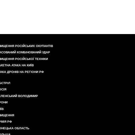
НИЩЕННЯ РОСІЙСЬКИХ ОКУПАНТІВ
АСОВАНИЙ КОМБІНОВАНИЙ УДАР
НИЩЕННЯ РОСІЙСЬКОЇ ТЕХНІКИ
АКЕТНА АТАКА НА КИЇВ
ТАКА ДРОНІВ НА РЕГІОНИ РФ
БСТРІЛ
ОСІЯ
ЕЛЕНСЬКИЙ ВОЛОДИМИР
РОНИ
ИЇВ
НИЩЕННЯ
РМІЯ РФ
ОНЕЦЬКА ОБЛАСТЬ
ОЛЬЩА