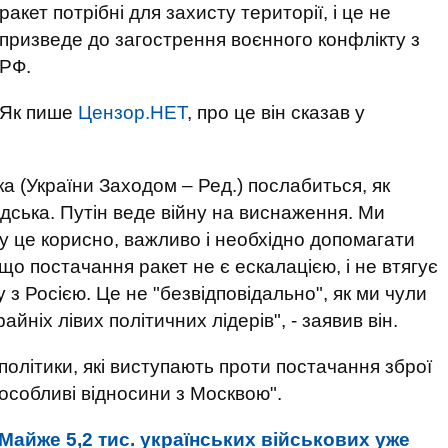
ракет потрібні для захисту території, і це не
призведе до загострення воєнного конфлікту з
РФ.
Як пише
Цензор.НЕТ
, про це він сказав у
ка (України Заходом – Ред.) послабиться, як
адська. Путін веде війну на виснаження. Ми
у це корисно, важливо і необхідно допомагати
що постачання ракет не є ескалацією, і не втягує
 з Росією. Це не "безвідповідально", як ми чули
райніх лівих політичних лідерів", - заявив він.
політики, які виступають проти постачання зброї
"особливі відносини з Москвою".
Майже 5,2 тис. українських військових уже