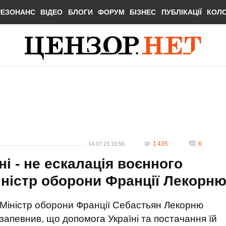
РЕЗОНАНС
ВІДЕО
БЛОГИ
ФОРУМ
БІЗНЕС
ПУБЛІКАЦІЇ
КОЛ
1 435
6
14.07.23 15:56
ні - не ескалація воєнного
міністр оборони Франції Лекорн
Міністр оборони Франції Себастьян Лекорню
запевнив, що допомога Україні та постачання їй